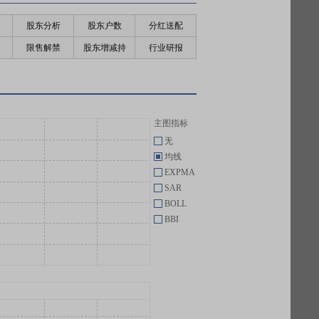
股东分析
股东户数
分红送配
限售解禁
股东增减持
行业研报
主图指标
无
均线
EXPMA
SAR
BOLL
BBI