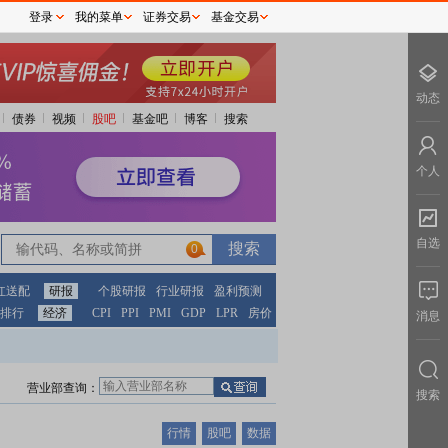
登录
我的菜单
证券交易
基金交易
动态
债券
视频
股吧
基金吧
博客
搜索
个人
自选
0
红送配
研报
个股研报
行业研报
盈利预测
排行
经济
CPI
PPI
PMI
GDP
LPR
房价
消息
营业部查询：
搜索
行情
股吧
数据