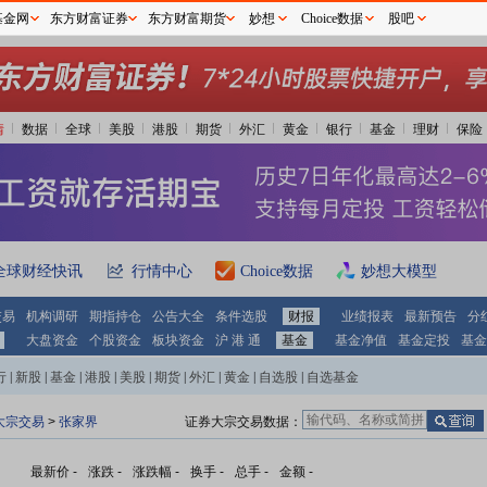
基金网
东方财富证券
东方财富期货
妙想
Choice数据
股吧
情
数据
全球
美股
港股
期货
外汇
黄金
银行
基金
理财
保险
全球财经快讯
行情中心
Choice数据
妙想大模型
交易
机构调研
期指持仓
公告大全
条件选股
财报
业绩报表
最新预告
分
大盘资金
个股资金
板块资金
沪 港 通
基金
基金净值
基金定投
基金
行
|
新股
|
基金
|
港股
|
美股
|
期货
|
外汇
|
黄金
|
自选股
|
自选基金
大宗交易
>
张家界
证券大宗交易数据：
最新价
-
涨跌
-
涨跌幅
-
换手
-
总手
-
金额
-