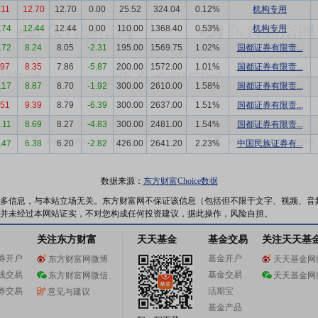
.11
12.70
12.70
0.00
25.52
324.04
0.12%
机构专用
.74
12.44
12.44
0.00
110.00
1368.40
0.53%
机构专用
.72
8.24
8.05
-2.31
195.00
1569.75
1.02%
国都证券有限责...
.97
8.35
7.86
-5.87
200.00
1572.00
1.01%
国都证券有限责...
.17
8.87
8.70
-1.92
300.00
2610.00
1.58%
国都证券有限责...
.51
9.39
8.79
-6.39
300.00
2637.00
1.51%
国都证券有限责...
.11
8.69
8.27
-4.83
300.00
2481.00
1.54%
国都证券有限责...
.47
6.38
6.20
-2.82
426.00
2641.20
2.23%
中国民族证券有...
数据来源：
东方财富Choice数据
多信息，与本站立场无关。东方财富网不保证该信息（包括但不限于文字、视频、音
并未经过本网站证实，不对您构成任何投资建议，据此操作，风险自担。
关注东方财富
天天基金
基金交易
关注天天基
券开户
基金开户
东方财富网微博
天天基金网
线交易
基金交易
东方财富网微信
天天基金网
券交易
活期宝
意见与建议
基金产品