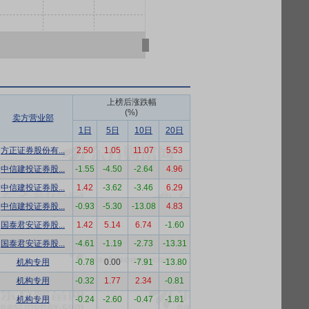
上榜后涨跌幅
(%)
卖方营业部
1日
5日
10日
20日
方正证券股份有...
2.50
1.05
11.07
5.53
中信建投证券股...
-1.55
-4.50
-2.64
4.96
中信建投证券股...
1.42
-3.62
-3.46
6.29
中信建投证券股...
-0.93
-5.30
-13.08
4.83
国泰君安证券股...
1.42
5.14
6.74
-1.60
国泰君安证券股...
-4.61
-1.19
-2.73
-13.31
机构专用
-0.78
0.00
-7.91
-13.80
机构专用
-0.32
1.77
2.34
-0.81
机构专用
-0.24
-2.60
-0.47
-1.81