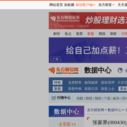
网站首页
加收藏
移动客户端
东方财富
天天
财经
焦点
股票
新股
期指
期权
行
数据中心
特色
龙虎榜单
融资融券
股权质押
大宗
新股
新股申购
新股日历
新股上会
资金
行情中心
指数
|
期指
|
期权
|
个股
|
板块
|
排
东方财富网
>
数据中心
>
张家界(000430)
全景图