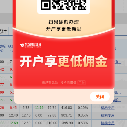
统计
跌幅
收盘价
成交价
折溢率
成交量
成交额
成交额/
买方营业部
%)
(元)
(元)
(%)
(万股)
(万元)
流通市值
.00
7.59
7.59
0.00
47.00
356.73
0.14%
华宝证券股份有...
.42
6.45
6.45
0.00
70.00
451.50
0.21%
机构专用
.93
6.36
6.36
0.00
195.00
1240.20
0.59%
机构专用
.77
6.42
6.42
0.00
110.00
706.20
0.33%
机构专用
.99
5.64
5.50
-2.48
66.00
363.00
0.19%
国泰君安证券股...
.68
5.86
5.90
0.68
184.00
1085.60
0.56%
国泰君安证券股...
.26
6.45
5.73
-11.16
72.74
416.83
0.19%
机构专用
.00
12.40
12.40
0.00
72.88
903.71
0.35%
机构专用
.08
12.69
12.69
0.00
110.00
1395.90
0.53%
机构专用