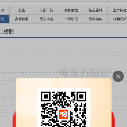
千评
公告
个股日历
财务数据
核心题材
主力持仓
交易
高管持股
股东大会
个股研报
股本结构
机构调研
上榜图