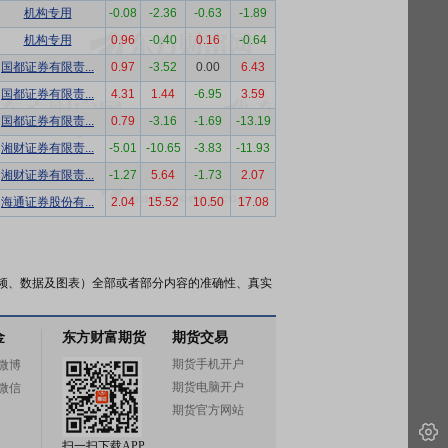
机构专用
-0.08
-2.36
-0.63
-1.89
机构专用
0.96
-0.40
0.16
-0.64
国都证券有限责...
0.97
-3.52
0.00
6.43
国都证券有限责...
4.31
1.44
-6.95
3.59
国都证券有限责...
0.79
-3.16
-1.69
-13.19
湘财证券有限责...
-5.01
-10.65
-3.83
-11.93
湘财证券有限责...
-1.27
5.64
-1.73
2.07
海通证券股份有...
2.04
15.52
10.50
17.08
频、数据及图表）全部或者部分内容的准确性、真实
金
东方财富期货
期货交易
期货手机开户
微博
期货电脑开户
微信
期货官方网站
扫一扫下载APP