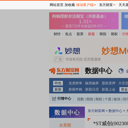
网站首页
加收藏
移动客户端
东方财富
天天
财经
焦点
股票
新股
期指
期权
行
数据中心
特色
龙虎榜单
融资融券
股权质押
大宗
新股
新股申购
新股日历
新股上会
资金
行情中心
指数
|
期指
|
期权
|
个股
|
板块
|
排
东方财富网
>
数据中心
>
*ST威创(002308
全景图