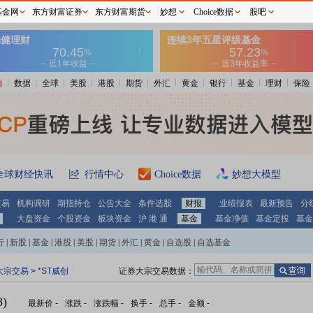
基金网
东方财富证券
东方财富期货
妙想
Choice数据
股吧
情
数据
全球
美股
港股
期货
外汇
黄金
银行
基金
理财
保险
全球财经快讯
行情中心
Choice数据
妙想大模型
交易
机构调研
期指持仓
公告大全
条件选股
财报
业绩报表
最新预告
分
大盘资金
个股资金
板块资金
沪 港 通
基金
基金净值
基金定投
基金
行
|
新股
|
基金
|
港股
|
美股
|
期货
|
外汇
|
黄金
|
自选股
|
自选基金
大宗交易
>
*ST威创
证券大宗交易数据：
)
最新价
-
涨跌
-
涨跌幅
-
换手
-
总手
-
金额
-