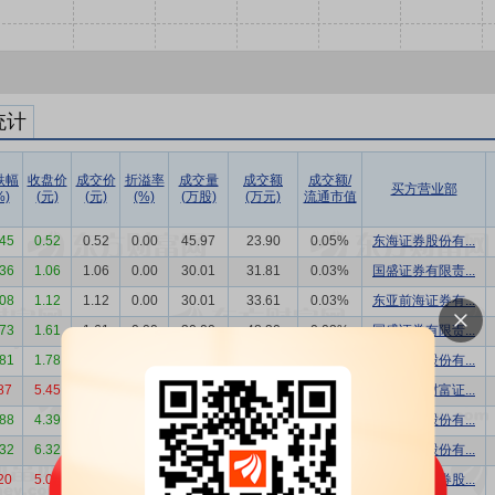
统计
跌幅
收盘价
成交价
折溢率
成交量
成交额
成交额/
买方营业部
%)
(元)
(元)
(%)
(万股)
(万元)
流通市值
.45
0.52
0.52
0.00
45.97
23.90
0.05%
东海证券股份有...
.36
1.06
1.06
0.00
30.01
31.81
0.03%
国盛证券有限责...
.08
1.12
1.12
0.00
30.01
33.61
0.03%
东亚前海证券有...
.73
1.61
1.61
0.00
30.00
48.30
0.03%
国盛证券有限责...
.81
1.78
1.78
0.00
30.00
53.40
0.03%
申港证券股份有...
87
5.45
5.45
0.00
36.90
201.11
0.04%
中国中金财富证...
.88
4.39
4.39
0.00
735.29
3227.94
0.81%
中信证券股份有...
.32
6.32
6.33
0.16
52.71
333.68
0.06%
中信证券股份有...
20
5.00
4.70
-6.00
800.00
3760.00
0.90%
第一创业证券股...