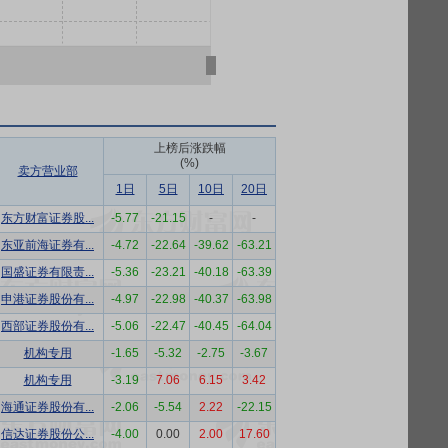
上榜后涨跌幅
(%)
卖方营业部
1日
5日
10日
20日
东方财富证券股...
-5.77
-21.15
-
-
东亚前海证券有...
-4.72
-22.64
-39.62
-63.21
国盛证券有限责...
-5.36
-23.21
-40.18
-63.39
申港证券股份有...
-4.97
-22.98
-40.37
-63.98
西部证券股份有...
-5.06
-22.47
-40.45
-64.04
机构专用
-1.65
-5.32
-2.75
-3.67
机构专用
-3.19
7.06
6.15
3.42
海通证券股份有...
-2.06
-5.54
2.22
-22.15
信达证券股份公...
-4.00
0.00
2.00
17.60