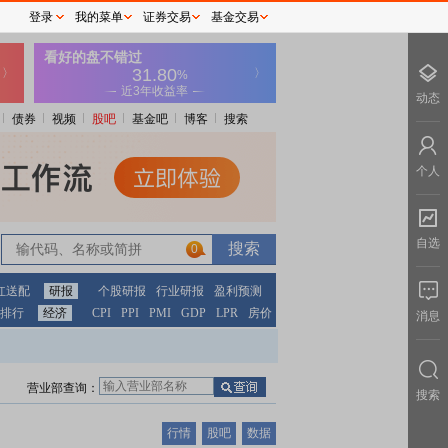
登录
我的菜单
证券交易
基金交易
动态
债券
视频
股吧
基金吧
博客
搜索
个人
自选
0
红送配
研报
个股研报
行业研报
盈利预测
排行
经济
CPI
PPI
PMI
GDP
LPR
房价
消息
营业部查询：
搜索
行情
股吧
数据