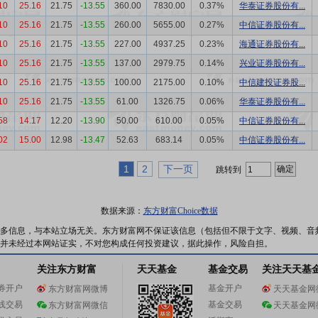
10
25.16
21.75
-13.55
360.00
7830.00
0.37%
华泰证券股份有...
10
25.16
21.75
-13.55
260.00
5655.00
0.27%
中信证券股份有...
10
25.16
21.75
-13.55
227.00
4937.25
0.23%
海通证券股份有...
10
25.16
21.75
-13.55
137.00
2979.75
0.14%
兴业证券股份有...
10
25.16
21.75
-13.55
100.00
2175.00
0.10%
中信建投证券股...
10
25.16
21.75
-13.55
61.00
1326.75
0.06%
华泰证券股份有...
58
14.17
12.20
-13.90
50.00
610.00
0.05%
中信证券股份有...
02
15.00
12.98
-13.47
52.63
683.14
0.05%
中信证券股份有...
1
2
下一页
跳转到
数据来源：
东方财富Choice数据
多信息，与本站立场无关。东方财富网不保证该信息（包括但不限于文字、视频、音
并未经过本网站证实，不对您构成任何投资建议，据此操作，风险自担。
关注东方财富
天天基金
基金交易
关注天天基
券开户
基金开户
东方财富网微博
天天基金网
线交易
基金交易
东方财富网微信
天天基金网