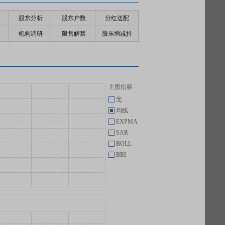
股东分析
股东户数
分红送配
机构调研
限售解禁
股东增减持
主图指标
无
均线
EXPMA
SAR
BOLL
BBI