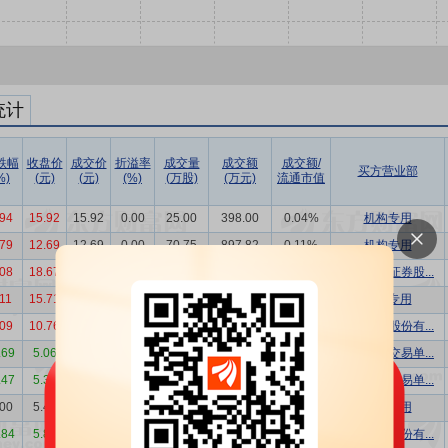
统计
跌幅
收盘价
成交价
折溢率
成交量
成交额
成交额/
买方营业部
%)
(元)
(元)
(%)
(万股)
(万元)
流通市值
.94
15.92
15.92
0.00
25.00
398.00
0.04%
机构专用
.79
12.69
12.69
0.00
70.75
897.82
0.11%
机构专用
.08
18.67
15.18
-18.69
13.36
202.80
0.02%
中国银河证券股...
.11
15.71
15.71
0.00
12.90
202.66
0.02%
机构专用
.09
10.76
10.77
0.09
24.87
267.85
0.04%
平安证券股份有...
.69
5.06
5.06
0.00
211.77
1071.56
0.34%
长城证券交易单...
.47
5.35
4.50
-15.89
211.77
952.97
0.28%
长城证券交易单...
.00
5.41
5.41
0.00
369.60
1999.54
0.59%
机构专用
.84
5.87
7.17
22.15
147.25
1055.77
0.29%
长城证券股份有...