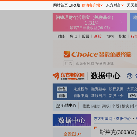
网站首页
加收藏
移动客户端
东方财富
天天
财经
焦点
股票
新股
期指
期权
行
数据中心
特色
龙虎榜单
融资融券
股权质押
大宗
新股
新股申购
新股日历
新股上会
资金
行情中心
指数
|
期指
|
期权
|
个股
|
板块
|
排
东方财富网
>
数据中心
>
斯莱克(300382)
全景图