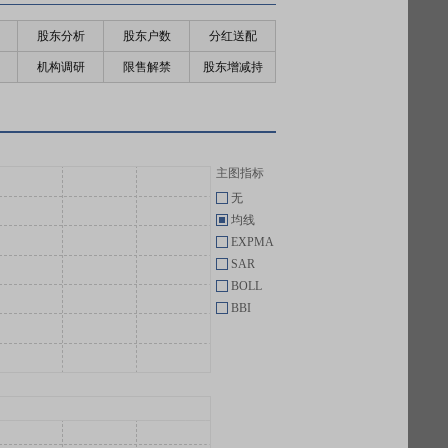
股东分析
股东户数
分红送配
机构调研
限售解禁
股东增减持
主图指标
无
均线
EXPMA
SAR
BOLL
BBI