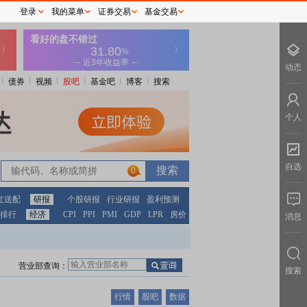
登录
我的菜单
证券交易
基金交易
动态
债券
视频
股吧
基金吧
博客
搜索
个人
自选
0
红送配
研报
个股研报
行业研报
盈利预测
排行
经济
CPI
PPI
PMI
GDP
LPR
房价
消息
营业部查询：
搜索
行情
股吧
数据