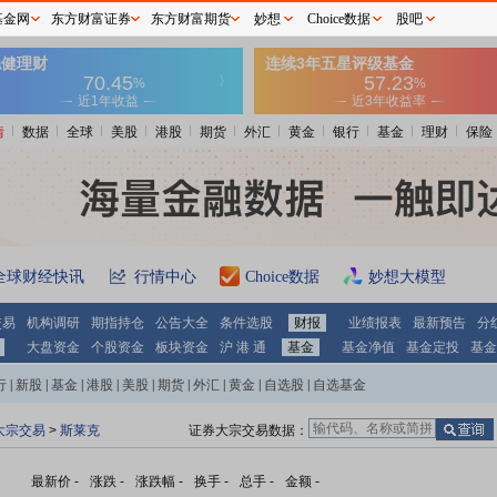
基金网
东方财富证券
东方财富期货
妙想
Choice数据
股吧
情
数据
全球
美股
港股
期货
外汇
黄金
银行
基金
理财
保险
全球财经快讯
行情中心
Choice数据
妙想大模型
交易
机构调研
期指持仓
公告大全
条件选股
财报
业绩报表
最新预告
分
大盘资金
个股资金
板块资金
沪 港 通
基金
基金净值
基金定投
基金
行
|
新股
|
基金
|
港股
|
美股
|
期货
|
外汇
|
黄金
|
自选股
|
自选基金
大宗交易
>
斯莱克
证券大宗交易数据：
最新价
-
涨跌
-
涨跌幅
-
换手
-
总手
-
金额
-