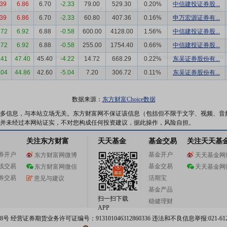
.39
6.86
6.70
-2.33
79.00
529.30
0.20%
中信建投证券股...
.39
6.86
6.70
-2.33
60.80
407.36
0.16%
申万宏源证券有...
.72
6.92
6.88
-0.58
600.00
4128.00
1.56%
中信建投证券股...
.72
6.92
6.88
-0.58
255.00
1754.40
0.66%
中信建投证券股...
.41
47.40
45.40
-4.22
14.72
668.29
0.22%
东吴证券股份有...
.04
44.86
42.60
-5.04
7.20
306.72
0.11%
东吴证券股份有...
数据来源：
东方财富Choice数据
多信息，与本站立场无关。东方财富网不保证该信息（包括但不限于文字、视频、音
并未经过本网站证实，不对您构成任何投资建议，据此操作，风险自担。
关注东方财富
天天基金
基金交易
关注天天基
券开户
基金开户
东方财富网微博
天天基金网
线交易
基金交易
东方财富网微信
天天基金网
券交易
活期宝
意见与建议
基金产品
扫一扫下载
稳健理财
APP
 经营证券期货业务许可证编号：913101046312860336 违法和不良信息举报:021-612