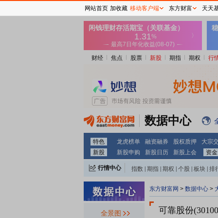
网站首页
加收藏
移动客户端
东方财富
天天
财经
焦点
股票
新股
期指
期权
行
数据中心
特色
龙虎榜单
融资融券
股权质押
大宗
新股
新股申购
新股日历
新股上会
资金
行情中心
指数
|
期指
|
期权
|
个股
|
板块
|
排
东方财富网
>
数据中心
>
可靠股份(30100
全景图