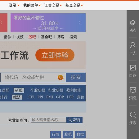
登录
我的菜单
证券交易
基金交易
动态
债券
视频
股吧
基金吧
博客
搜索
个人
自选
0
红送配
研报
个股研报
行业研报
盈利预测
排行
经济
CPI
PPI
PMI
GDP
LPR
房价
消息
营业部查询：
搜索
行情
股吧
数据