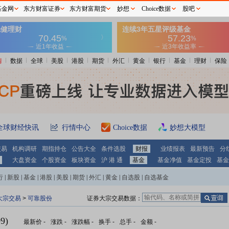
基金网
东方财富证券
东方财富期货
妙想
Choice数据
股吧
情
数据
全球
美股
港股
期货
外汇
黄金
银行
基金
理财
保险
全球财经快讯
行情中心
Choice数据
妙想大模型
交易
机构调研
期指持仓
公告大全
条件选股
财报
业绩报表
最新预告
分
大盘资金
个股资金
板块资金
沪 港 通
基金
基金净值
基金定投
基金
行
|
新股
|
基金
|
港股
|
美股
|
期货
|
外汇
|
黄金
|
自选股
|
自选基金
大宗交易
>
可靠股份
证券大宗交易数据：
9)
最新价
-
涨跌
-
涨跌幅
-
换手
-
总手
-
金额
-