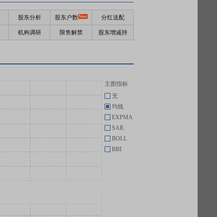
股东分析
股东户数
分红送配
机构调研
限售解禁
股东增减持
主图指标
无
均线
EXPMA
SAR
BOLL
BBI