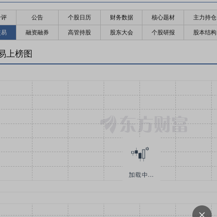
千评
公告
个股日历
财务数据
核心题材
主力持仓
交易
融资融券
高管持股
股东大会
个股研报
股本结构
易上榜图