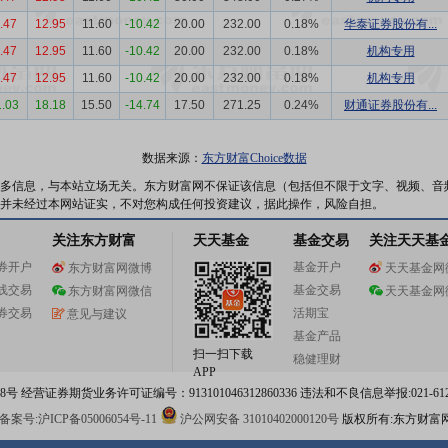
.47
12.95
11.60
-10.42
20.00
232.00
0.18%
华泰证券股份有...
.47
12.95
11.60
-10.42
20.00
232.00
0.18%
机构专用
.47
12.95
11.60
-10.42
20.00
232.00
0.18%
机构专用
1.03
18.18
15.50
-14.74
17.50
271.25
0.24%
财通证券股份有...
数据来源：
东方财富Choice数据
多信息，与本站立场无关。东方财富网不保证该信息（包括但不限于文字、视频、音
并未经过本网站证实，不对您构成任何投资建议，据此操作，风险自担。
关注东方财富
天天基金
基金交易
关注天天基
券开户
基金开户
东方财富网微博
天天基金网
线交易
基金交易
东方财富网微信
天天基金网
券交易
活期宝
意见与建议
基金产品
扫一扫下载
稳健理财
APP
 经营证券期货业务许可证编号：913101046312860336 违法和不良信息举报:021-612
案号:沪ICP备05006054号-11
沪公网安备 31010402000120号
版权所有:东方财富