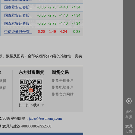
国泰君安证券股...
-0.85
-2.78
-4.40
-7.34
国泰君安证券股...
-0.85
-2.78
-4.40
-7.34
国泰君安证券股...
-0.85
-2.78
-4.40
-7.34
中信证券股份有...
0.28
1.49
4.24
-0.28
频、数据及图表）全部或者部分内容的准确性、真实
金
东方财富期货
期货交易
期货手机开户
微博
期货电脑开户
微信
期货官方网站
扫一扫下载APP
涉企
举报
78686 举报邮箱：
jubao@eastmoney.com
网
意见与建议:4000300059/952500
意见
反馈