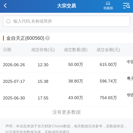
大宗交易
金自天正(600560)
日期
成交价格(元)
成交数量(股)
成交金额(元)
中
50.00万
615.00万
2026-06-26
12.30
粤
38.80万
596.74万
2025-07-17
15.38
华
43.00万
754.65万
2025-06-30
17.55
没有更多数据
声明：本信息来源于东方财富Choice数据，相关数据仅供参考，若数据有误，
以交易所发布数据为准，不构成投资建议。