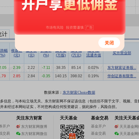
统计
涨跌幅
收盘价
成交价
折溢率
成交量
成交额
成交额/
买方营业部
(%)
(元)
(元)
(%)
(万股)
(万元)
流通市值
2.05
2.39
2.22
-7.11
38.35
85.14
0.02%
东方财富证券股...
1.79
2.85
2.84
-0.35
140.15
398.02
0.19%
华创证券有限责...
数据来源：
东方财富Choice数据
多信息，与本站立场无关。东方财富网不保证该信息（包括但不限于文字、视频、音
并未经过本网站证实，不对您构成任何投资建议，据此操作，风险自担。
关注东方财富
天天基金
基金交易
关注天天基
券开户
基金开户
东方财富网微博
天天基金网
线交易
基金交易
东方财富网微信
天天基金网