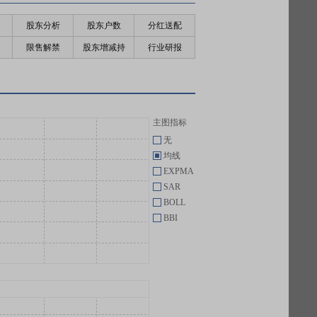
股东分析
股东户数
分红送配
限售解禁
股东增减持
行业研报
主图指标
无
均线
EXPMA
SAR
BOLL
BBI