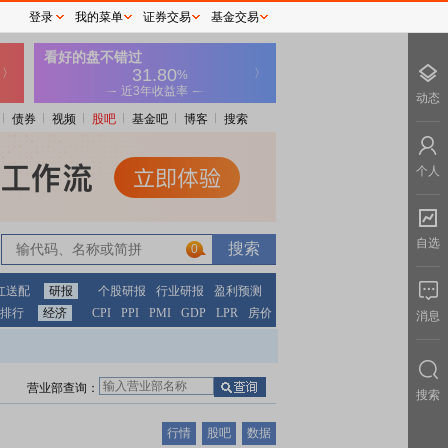
登录
我的菜单
证券交易
基金交易
动态
债券
视频
股吧
基金吧
博客
搜索
个人
自选
0
红送配
研报
个股研报
行业研报
盈利预测
排行
经济
CPI
PPI
PMI
GDP
LPR
房价
消息
营业部查询：
搜索
行情
股吧
数据