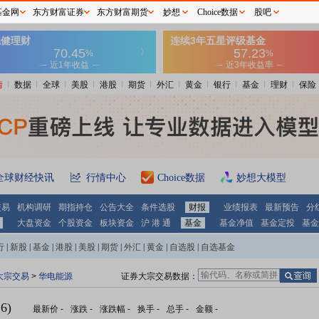
基金网
东方财富证券
东方财富期货
妙想
Choice数据
股吧
情
数据
全球
美股
港股
期货
外汇
黄金
银行
基金
理财
保险
全球财经快讯
行情中心
Choice数据
妙想大模型
交易
机构调研
期指持仓
公告大全
条件选股
财报
业绩报表
最新预告
分
大盘资金
个股资金
板块资金
沪 港 通
基金
基金净值
基金定投
基金
行
|
新股
|
基金
|
港股
|
美股
|
期货
|
外汇
|
黄金
|
自选股
|
自选基金
大宗交易
>
华电能源
证券大宗交易数据：
6)
最新价
-
涨跌
-
涨跌幅
-
换手
-
总手
-
金额
-