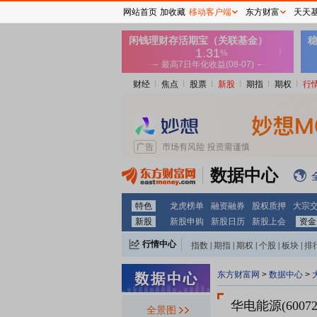
网站首页
加收藏
移动客户端
东方财富
天天
财经
焦点
股票
新股
期指
期权
行
数据中心
特色
龙虎榜单
融资融券
股权质押
大宗
新股
新股申购
新股日历
新股上会
资金
行情中心
指数
|
期指
|
期权
|
个股
|
板块
|
排
东方财富网
>
数据中心
>
华电能源(60072
全景图