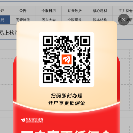
千评
公告
个股日历
财务数据
核心题材
主力持仓
交易
高管持股
股东大会
个股研报
股本结构
机构调研
易上榜图