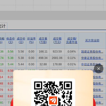
统计
跌幅
收盘价
成交价
折溢率
成交量
成交额
成交额/
买方营业部
%)
(元)
(元)
(%)
(万股)
(万元)
流通市值
.36
5.56
5.56
0.00
166.11
923.59
0.04%
国盛证券股份有...
.74
5.38
5.38
0.00
498.34
2681.06
0.11%
华泰证券股份有...
.18
5.44
5.44
0.00
32.88
178.88
0.01%
中信证券股份有...
.31
6.56
5.89
-10.21
407.25
2398.70
0.09%
中泰证券股份有...
.14
6.20
5.46
-11.94
456.00
2489.76
0.10%
平安证券股份有...
.48
6.29
5.63
-10.49
30.00
168.90
0.01%
平安证券股份有...
.79
6.37
5.70
-10.52
316.00
1801.20
0.07%
中泰证券股份有...
.48
6.87
6.10
-11.21
1180.00
7198.00
0.26%
浙商证券股份有...
.81
7.05
6.47
-8.23
1145.00
7408.15
0.26%
万和证券股份有...