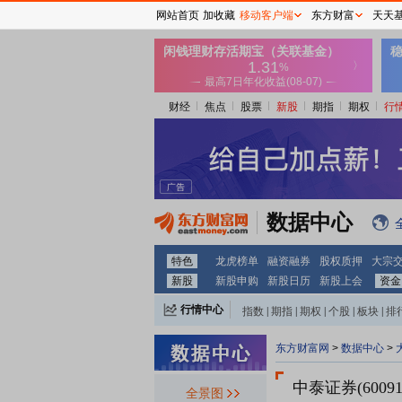
网站首页
加收藏
移动客户端
东方财富
天天
财经
焦点
股票
新股
期指
期权
行
数据中心
特色
龙虎榜单
融资融券
股权质押
大宗
新股
新股申购
新股日历
新股上会
资金
行情中心
指数
|
期指
|
期权
|
个股
|
板块
|
排
东方财富网
>
数据中心
>
中泰证券(60091
全景图