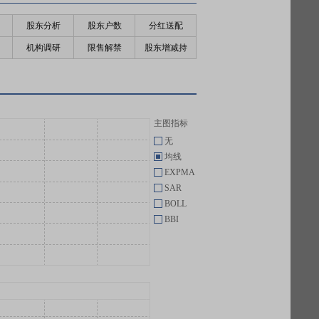
股东分析
股东户数
分红送配
机构调研
限售解禁
股东增减持
主图指标
无
均线
EXPMA
SAR
BOLL
BBI