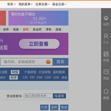
登录
我的菜单
证券交易
基金交易
动态
债券
视频
股吧
基金吧
博客
搜索
个人
自选
0
红送配
研报
个股研报
行业研报
盈利预测
排行
经济
CPI
PPI
PMI
GDP
LPR
房价
消息
营业部查询：
搜索
行情
股吧
数据