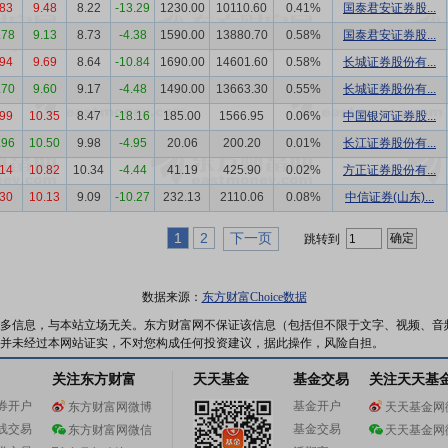
.83
9.48
8.22
-13.29
1230.00
10110.60
0.41%
国泰君安证券股...
.78
9.13
8.73
-4.38
1590.00
13880.70
0.58%
国泰君安证券股...
.94
9.69
8.64
-10.84
1690.00
14601.60
0.58%
长城证券股份有...
.70
9.60
9.17
-4.48
1490.00
13663.30
0.55%
长城证券股份有...
.99
10.35
8.47
-18.16
185.00
1566.95
0.06%
中国银河证券股...
.96
10.50
9.98
-4.95
20.06
200.20
0.01%
长江证券股份有...
.14
10.82
10.34
-4.44
41.19
425.90
0.02%
方正证券股份有...
.30
10.13
9.09
-10.27
232.13
2110.06
0.08%
中信证券(山东)...
1
2
下一页
跳转到
数据来源：
东方财富Choice数据
多信息，与本站立场无关。东方财富网不保证该信息（包括但不限于文字、视频、音
并未经过本网站证实，不对您构成任何投资建议，据此操作，风险自担。
关注东方财富
天天基金
基金交易
关注天天基
券开户
基金开户
东方财富网微博
天天基金网
线交易
基金交易
东方财富网微信
天天基金网