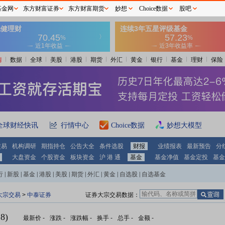
基金网
东方财富证券
东方财富期货
妙想
Choice数据
股吧
情
数据
全球
美股
港股
期货
外汇
黄金
银行
基金
理财
保险
全球财经快讯
行情中心
Choice数据
妙想大模型
交易
机构调研
期指持仓
公告大全
条件选股
财报
业绩报表
最新预告
分
大盘资金
个股资金
板块资金
沪 港 通
基金
基金净值
基金定投
基金
行
|
新股
|
基金
|
港股
|
美股
|
期货
|
外汇
|
黄金
|
自选股
|
自选基金
大宗交易
>
中泰证券
证券大宗交易数据：
8)
最新价
-
涨跌
-
涨跌幅
-
换手
-
总手
-
金额
-