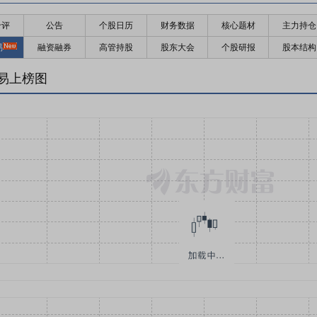
千评
公告
个股日历
财务数据
核心题材
主力持仓
易
融资融券
高管持股
股东大会
个股研报
股本结构
易上榜图