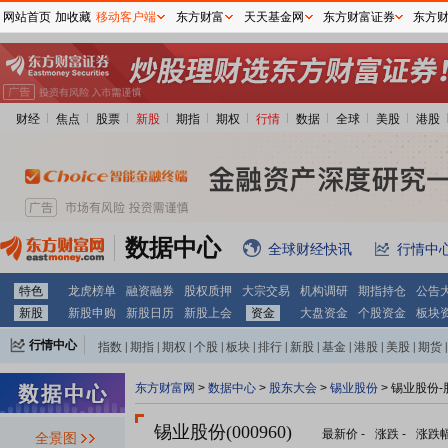
网站首页
加收藏
移动客户端
东方财富
天天基金网
东方财富证券
东方
财经
焦点
股票
新股
期指
期权
行情
数据
全球
美股
港股
数据中心
全球财经快讯
行情中
特色
龙虎榜单
融资融券
股权质押
大宗交易
机构调研
期指持仓
公告
新股
新股申购
新股日历
新股上会
资金
大盘资金
个股资金
板块
行情中心
指数
|
期指
|
期权
|
个股
|
板块
|
排行
|
新股
|
基金
|
港股
|
美股
|
期货
|
外汇
|
黄金
|
自选股
|
自选基金
东方财富网
>
数据中心
>
股东大会
>
锡业股份
>
锡业股份-
锡业股份(000960)
最新价
-
涨跌
-
涨跌
全景图