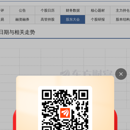
千评
公告
个股日历
财务数据
核心题材
主力持仓
交易
融资融券
高管持股
股东大会
个股研报
股本结构
日期与相关走势