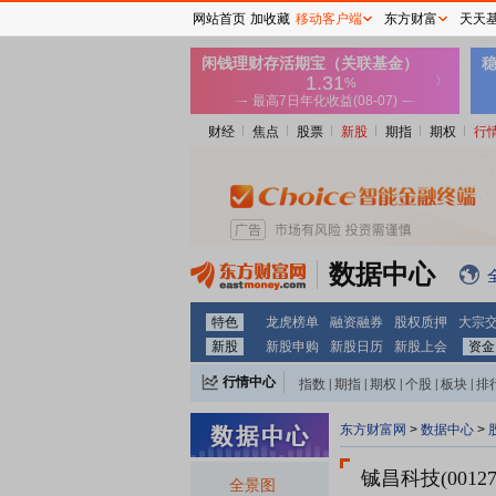
网站首页
加收藏
移动客户端
东方财富
天天
财经
焦点
股票
新股
期指
期权
行
数据中心
特色
龙虎榜单
融资融券
股权质押
大宗
新股
新股申购
新股日历
新股上会
资金
行情中心
指数
|
期指
|
期权
|
个股
|
板块
|
排
东方财富网
>
数据中心
>
铖昌科技(00127
全景图