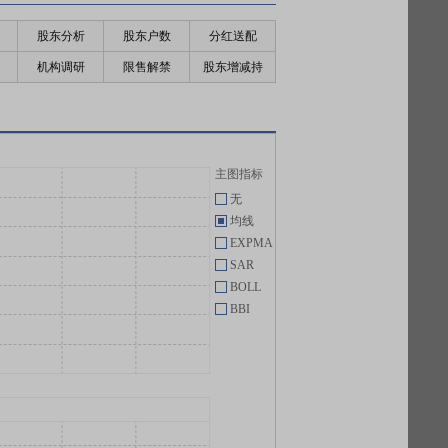
股东分析
股东户数
分红送配
机构调研
限售解禁
股东增减持
主图指标
无
均线
EXPMA
SAR
BOLL
BBI