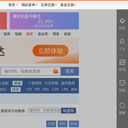
登录
我的菜单
证券交易
基金交易
动态
债券
视频
股吧
基金吧
博客
搜索
个人
自选
0
红送配
研报
个股研报
行业研报
盈利预测
排行
经济
CPI
PPI
PMI
GDP
LPR
房价
消息
个股股东大会数据：
搜索
行情
股吧
数据