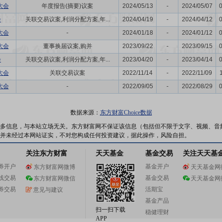
大会
年度报告(摘要)议案
2024/05/13
-
2024/05/07
会
关联交易议案,利润分配方案,年...
2024/04/19
-
2024/04/12
大会
-
2024/01/18
-
2024/01/12
大会
董事换届议案,购并
2023/09/22
-
2023/09/15
会
关联交易议案,利润分配方案,年...
2023/04/20
-
2023/04/14
大会
关联交易议案
2022/11/14
-
2022/11/09
大会
-
2022/09/05
-
2022/08/29
数据来源：
东方财富Choice数据
多信息，与本站立场无关。东方财富网不保证该信息（包括但不限于文字、视频、音
并未经过本网站证实，不对您构成任何投资建议，据此操作，风险自担。
关注东方财富
天天基金
基金交易
关注天天基
券开户
基金开户
东方财富网微博
天天基金网
线交易
基金交易
东方财富网微信
天天基金网
券交易
活期宝
意见与建议
基金产品
扫一扫下载
稳健理财
APP