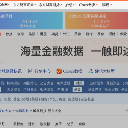
基金网
东方财富证券
东方财富期货
妙想
Choice数据
股吧
情
数据
全球
美股
港股
期货
外汇
黄金
银行
基金
理财
保险
全球财经快讯
行情中心
Choice数据
妙想大模型
交易
机构调研
期指持仓
公告大全
条件选股
财报
业绩报表
最新预告
分
大盘资金
个股资金
板块资金
沪 港 通
基金
基金净值
基金定投
基金
行
|
新股
|
基金
|
港股
|
美股
|
期货
|
外汇
|
黄金
|
自选股
|
自选基金
股东大会
>
铖昌科技
>
铖昌科技-股东大会
0)
最新价
-
涨跌
-
涨跌幅
-
换手
-
总手
-
金额
-