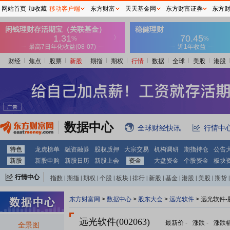
网站首页
加收藏
移动客户端
东方财富
天天基金网
东方财富证券
东方
财经
焦点
股票
新股
期指
期权
行情
数据
全球
美股
港股
数据中心
全球财经快讯
行情中
特色
龙虎榜单
融资融券
股权质押
大宗交易
机构调研
期指持仓
公告
新股
新股申购
新股日历
新股上会
资金
大盘资金
个股资金
板块
行情中心
指数
|
期指
|
期权
|
个股
|
板块
|
排行
|
新股
|
基金
|
港股
|
美股
|
期货
|
外汇
|
黄金
|
自选股
|
自选基金
东方财富网
>
数据中心
>
股东大会
>
远光软件
>
远光软件-
远光软件(002063)
最新价
-
涨跌
-
涨跌
全景图