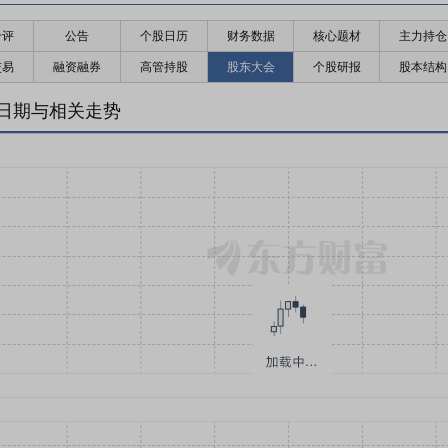
千评
公告
个股日历
财务数据
核心题材
主力持仓
交易
融资融券
高管持股
股东大会
个股研报
股本结构
日期与相关走势