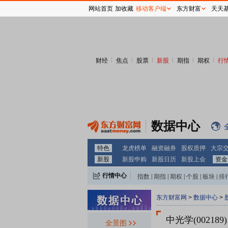
网站首页
加收藏
移动客户端
东方财富
天天
财经
焦点
股票
新股
期指
期权
行
数据中心
特色
龙虎榜单
融资融券
股权质押
大宗
新股
新股申购
新股日历
新股上会
资金
行情中心
指数
|
期指
|
期权
|
个股
|
板块
|
排
东方财富网
>
数据中心
>
中光学(002189)
全景图