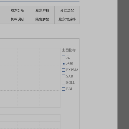
股东分析
股东户数
分红送配
机构调研
限售解禁
股东增减持
主图指标
无
均线
EXPMA
SAR
BOLL
BBI