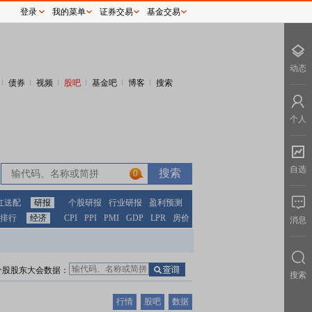
登录
我的菜单
证券交易
基金交易
动态
债券
视频
股吧
基金吧
博客
搜索
个人
自选
0
红送配
研报
个股研报
行业研报
盈利预测
排行
经济
CPI
PPI
PMI
GDP
LPR
房价
消息
个股股东大会数据：
搜索
行情
股吧
数据