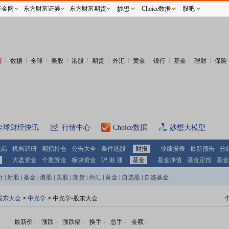
基金网
东方财富证券
东方财富期货
妙想
Choice数据
股吧
情
数据
全球
美股
港股
期货
外汇
黄金
银行
基金
理财
保险
全球财经快讯
行情中心
Choice数据
妙想大模型
交易
机构调研
期指持仓
公告大全
条件选股
财报
业绩报表
最新预告
分
大盘资金
个股资金
板块资金
沪 港 通
基金
基金净值
基金定投
基金
行
|
新股
|
基金
|
港股
|
美股
|
期货
|
外汇
|
黄金
|
自选股
|
自选基金
股东大会
>
中光学
>
中光学-股东大会
最新价
-
涨跌
-
涨跌幅
-
换手
-
总手
-
金额
-