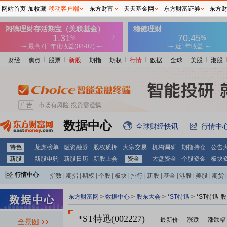
网站首页
加收藏
移动客户端
东方财富
天天基金网
东方财富证券
东方
财经
焦点
股票
新股
期指
期权
行情
数据
全球
美股
港股
数据中心
全球财经快讯
行情中
特色
龙虎榜单
融资融券
股权质押
大宗交易
机构调研
期指持仓
公告
新股
新股申购
新股日历
新股上会
资金
大盘资金
个股资金
板块
行情中心
指数
|
期指
|
期权
|
个股
|
板块
|
排行
|
新股
|
基金
|
港股
|
美股
|
期货
|
外汇
|
黄金
|
自选股
|
自选基金
东方财富网
>
数据中心
>
股东大会
>
*ST特迅
>
*ST特迅-
*ST特迅(002227)
最新价
-
涨跌
-
涨跌幅
全景图