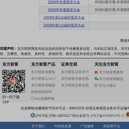
2009年年度股东大会
利润分配方案,年度报告(
2008年年度股东大会
利润分配方案,年度报告(
2009年第1次临时股东大会
-
2008年第1次临时股东大会
-
数据
郑重声明：
东方财富网发布此信息的目的在于传播更多信息，与本站立场无关。东方
性、完整性、有效性、及时性、原创性等。相关信息并未经过本网站证实，不对您构
东方财富
东方财富产品
证券交易
关注东方财富
东方财富免费版
东方财富证券开户
东方财富网微博
东方财富Level-2
东方财富在线交易
东方财富网微信
东方财富策略版
东方财富证券交易
意见与建议
妙想投研助理
扫一扫下载
Choice金融终端
APP
信息网络传播视听节目许可证：0908328号 经营证券期货业务许可证编号：91310
沪ICP证:沪B2-20070217
网站备案号:沪ICP备05006054号-11
关于我们
可持续发展
广告服务
供应商平台