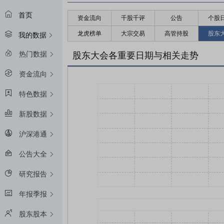
首页
资金流向
千股千评
公告
个股
龙虎榜单
大宗交易
高管持股
股东
我的数据
热门数据
股东大会各重要日期与相关走势
资金流向
特色数据
新股数据
沪深港通
公告大全
研究报告
年报季报
股东股本