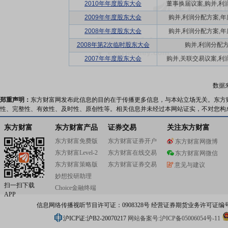
2010年年度股东大会
董事换届议案,购并,利润
2009年年度股东大会
购并,利润分配方案,年度
2008年年度股东大会
购并,利润分配方案,年度
2008年第2次临时股东大会
购并,利润分配
2007年年度股东大会
购并,关联交易议案,利润
数据
郑重声明：
东方财富网发布此信息的目的在于传播更多信息，与本站立场无关。东方
性、完整性、有效性、及时性、原创性等。相关信息并未经过本网站证实，不对您构
东方财富
东方财富产品
证券交易
关注东方财富
东方财富免费版
东方财富证券开户
东方财富网微博
东方财富Level-2
东方财富在线交易
东方财富网微信
东方财富策略版
东方财富证券交易
意见与建议
妙想投研助理
扫一扫下载
Choice金融终端
APP
信息网络传播视听节目许可证：0908328号 经营证券期货业务许可证编号：91310
沪ICP证:沪B2-20070217
网站备案号:沪ICP备05006054号-11