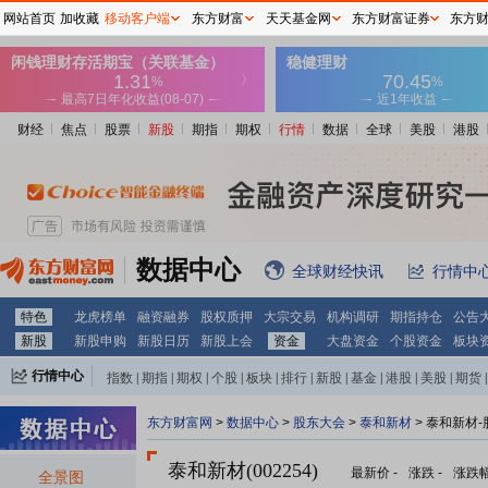
网站首页
加收藏
移动客户端
东方财富
天天基金网
东方财富证券
东方
财经
焦点
股票
新股
期指
期权
行情
数据
全球
美股
港股
数据中心
全球财经快讯
行情中
特色
龙虎榜单
融资融券
股权质押
大宗交易
机构调研
期指持仓
公告
新股
新股申购
新股日历
新股上会
资金
大盘资金
个股资金
板块
行情中心
指数
|
期指
|
期权
|
个股
|
板块
|
排行
|
新股
|
基金
|
港股
|
美股
|
期货
|
外汇
|
黄金
|
自选股
|
自选基金
东方财富网
>
数据中心
>
股东大会
>
泰和新材
>
泰和新材-
泰和新材(002254)
最新价
-
涨跌
-
涨跌
全景图