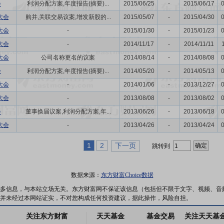
会
利润分配方案,年度报告(摘要)...
2015/06/25
-
2015/06/17
大会
购并,关联交易议案,增发新股的...
2015/05/07
-
2015/04/30
大会
-
2015/01/30
-
2015/01/23
大会
-
2014/11/17
-
2014/11/11
大会
公司名称更名的议案
2014/08/14
-
2014/08/08
会
利润分配方案,年度报告(摘要)...
2014/05/20
-
2014/05/13
大会
-
2014/01/06
-
2013/12/27
大会
-
2013/08/08
-
2013/08/02
会
董事换届议案,利润分配方案,年...
2013/06/26
-
2013/06/18
大会
-
2013/04/26
-
2013/04/24
1
2
下一页
跳转到
数据来源：
东方财富Choice数据
多信息，与本站立场无关。东方财富网不保证该信息（包括但不限于文字、视频、音
并未经过本网站证实，不对您构成任何投资建议，据此操作，风险自担。
关注东方财富
天天基金
基金交易
关注天天基