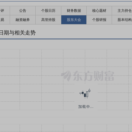
千评
公告
个股日历
财务数据
核心题材
主力持仓
交易
融资融券
高管持股
股东大会
个股研报
股本结构
日期与相关走势