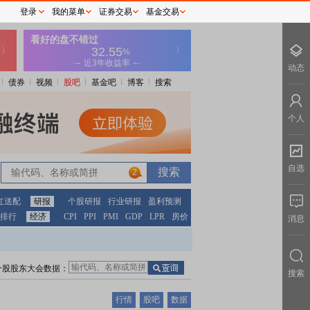
登录
我的菜单
证券交易
基金交易
动态
债券
视频
股吧
基金吧
博客
搜索
个人
自选
2
红送配
研报
个股研报
行业研报
盈利预测
排行
经济
CPI
PPI
PMI
GDP
LPR
房价
消息
个股股东大会数据：
搜索
行情
股吧
数据