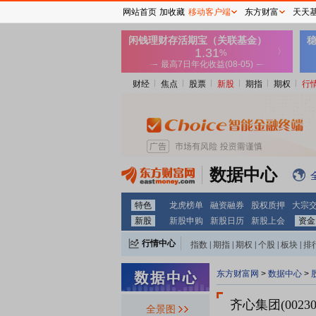
网站首页
加收藏
移动客户端
东方财富
天天
财经
焦点
股票
新股
期指
期权
行
数据中心
特色
龙虎榜单
融资融券
股权质押
大宗
新股
新股申购
新股日历
新股上会
资金
行情中心
指数
|
期指
|
期权
|
个股
|
板块
|
排
东方财富网
>
数据中心
>
齐心集团(00230
全景图