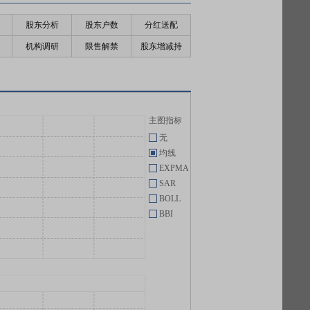
股东分析
股东户数
分红送配
机构调研
限售解禁
股东增减持
主图指标
无
均线
EXPMA
SAR
BOLL
BBI