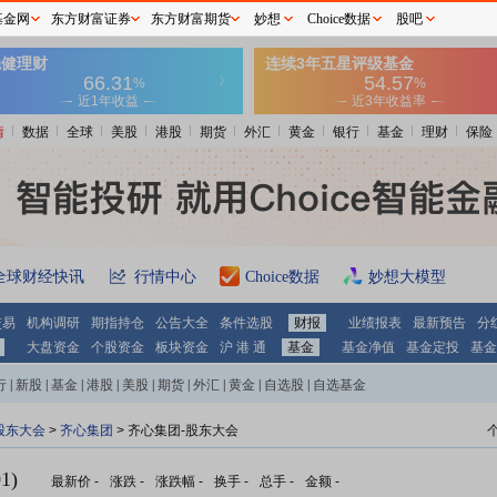
基金网
东方财富证券
东方财富期货
妙想
Choice数据
股吧
情
数据
全球
美股
港股
期货
外汇
黄金
银行
基金
理财
保险
全球财经快讯
行情中心
Choice数据
妙想大模型
交易
机构调研
期指持仓
公告大全
条件选股
财报
业绩报表
最新预告
分
大盘资金
个股资金
板块资金
沪 港 通
基金
基金净值
基金定投
基金
行
|
新股
|
基金
|
港股
|
美股
|
期货
|
外汇
|
黄金
|
自选股
|
自选基金
股东大会
>
齐心集团
>
齐心集团-股东大会
1)
最新价
-
涨跌
-
涨跌幅
-
换手
-
总手
-
金额
-