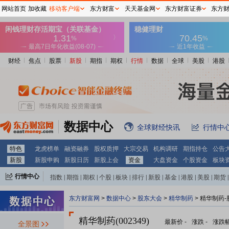
网站首页
加收藏
移动客户端
东方财富
天天基金网
东方财富证券
东方
财经
焦点
股票
新股
期指
期权
行情
数据
全球
美股
港股
数据中心
全球财经快讯
行情中
特色
龙虎榜单
融资融券
股权质押
大宗交易
机构调研
期指持仓
公告
新股
新股申购
新股日历
新股上会
资金
大盘资金
个股资金
板块
行情中心
指数
|
期指
|
期权
|
个股
|
板块
|
排行
|
新股
|
基金
|
港股
|
美股
|
期货
|
外汇
|
黄金
|
自选股
|
自选基金
东方财富网
>
数据中心
>
股东大会
>
精华制药
>
精华制药-
精华制药(002349)
最新价
-
涨跌
-
涨跌
全景图