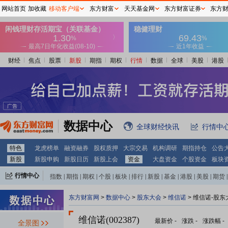
网站首页
加收藏
移动客户端
东方财富
天天基金网
东方财富证券
东方
财经
焦点
股票
新股
期指
期权
行情
数据
全球
美股
港股
数据中心
全球财经快讯
行情中
特色
龙虎榜单
融资融券
股权质押
大宗交易
机构调研
期指持仓
公告
新股
新股申购
新股日历
新股上会
资金
大盘资金
个股资金
板块
行情中心
指数
|
期指
|
期权
|
个股
|
板块
|
排行
|
新股
|
基金
|
港股
|
美股
|
期货
|
外汇
|
黄金
|
自选股
|
自选基金
东方财富网
>
数据中心
>
股东大会
>
维信诺
>
维信诺-股东
维信诺(002387)
最新价
-
涨跌
-
涨跌幅
-
全景图