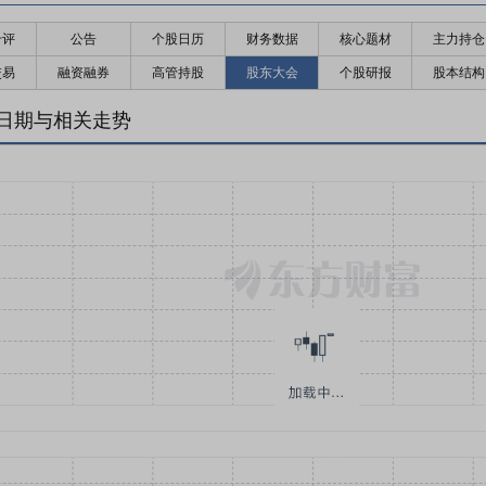
千评
公告
个股日历
财务数据
核心题材
主力持仓
交易
融资融券
高管持股
股东大会
个股研报
股本结构
日期与相关走势