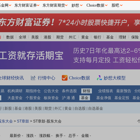
基金网
东方财富证券
东方财富期货
妙想
Choice数据
股吧
情
数据
全球
美股
港股
期货
外汇
黄金
银行
基金
理财
保险
全球财经快讯
行情中心
Choice数据
妙想大模型
交易
机构调研
期指持仓
公告大全
条件选股
财报
业绩报表
最新预告
分
大盘资金
个股资金
板块资金
沪 港 通
基金
基金净值
基金定投
基金
行
|
新股
|
基金
|
港股
|
美股
|
期货
|
外汇
|
黄金
|
自选股
|
自选基金
股东大会
>
ST章鼓
>
ST章鼓-股东大会
)
最新价
-
涨跌
-
涨跌幅
-
换手
-
总手
-
金额
-