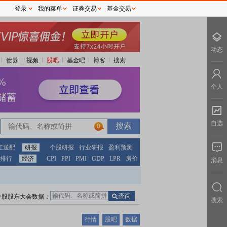
登录
我的菜单
证券交易
基金交易
动态
债券
视频
股吧
基金吧
博客
搜索
个人
自选
0
红送配
研报
个股研报
行业研报
盈利预测
排行
经济
CPI
PPI
PMI
GDP
LPR
房价
消息
个股股东大会数据：
搜索
行情
股吧
数据