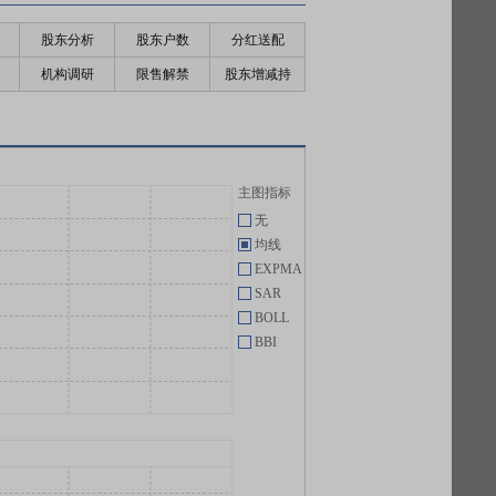
股东分析
股东户数
分红送配
机构调研
限售解禁
股东增减持
主图指标
无
均线
EXPMA
SAR
BOLL
BBI