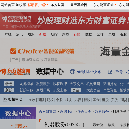
网站首页
加收藏
移动客户端
东方财富
天天基金网
东方财富证券
东方
财经
焦点
股票
新股
期指
期权
行情
数据
全球
美股
港股
数据中心
全球财经快讯
行情中
特色
龙虎榜单
融资融券
股权质押
大宗交易
机构调研
期指持仓
公告
新股
新股申购
新股日历
新股上会
资金
大盘资金
个股资金
板块
行情中心
指数
|
期指
|
期权
|
个股
|
板块
|
排行
|
新股
|
基金
|
港股
|
美股
|
期货
|
外汇
|
黄金
|
自选股
|
自选基金
东方财富网
>
数据中心
>
股东大会
>
利君股份
>
利君股份-
利君股份(002651)
最新价
-
涨跌
-
涨跌
全景图