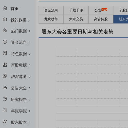
首页
资金流向
千股千评
公告
个股
龙虎榜单
大宗交易
高管持股
股东
我的数据
热门数据
股东大会各重要日期与相关走势
资金流向
特色数据
新股数据
沪深港通
公告大全
研究报告
年报季报
股东股本