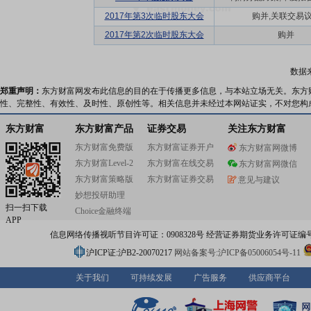
2017年第3次临时股东大会
购并,关联交易
2017年第2次临时股东大会
购并
数据
郑重声明：
东方财富网发布此信息的目的在于传播更多信息，与本站立场无关。东方
性、完整性、有效性、及时性、原创性等。相关信息并未经过本网站证实，不对您构
东方财富
东方财富产品
证券交易
关注东方财富
东方财富免费版
东方财富证券开户
东方财富网微博
东方财富Level-2
东方财富在线交易
东方财富网微信
东方财富策略版
东方财富证券交易
意见与建议
妙想投研助理
扫一扫下载
Choice金融终端
APP
信息网络传播视听节目许可证：0908328号 经营证券期货业务许可证编号：91310
沪ICP证:沪B2-20070217
网站备案号:沪ICP备05006054号-11
关于我们
可持续发展
广告服务
供应商平台