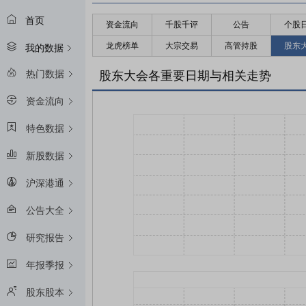
首页
资金流向
千股千评
公告
个股
龙虎榜单
大宗交易
高管持股
股东
我的数据
热门数据
股东大会各重要日期与相关走势
资金流向
特色数据
新股数据
沪深港通
公告大全
研究报告
年报季报
股东股本