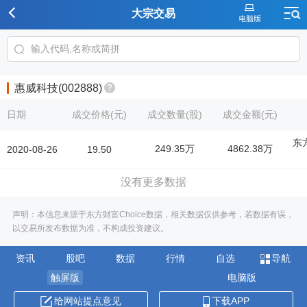
大宗交易
惠威科技(002888)
日期
成交价格(元)
成交数量(股)
成交金额(元)
东
249.35万
4862.38万
2020-08-26
19.50
没有更多数据
声明：本信息来源于东方财富Choice数据，相关数据仅供参考，若数据有误，
以交易所发布数据为准，不构成投资建议。
资讯
股吧
数据
行情
自选
导航
触屏版
电脑版
给网站提点意见
下载APP