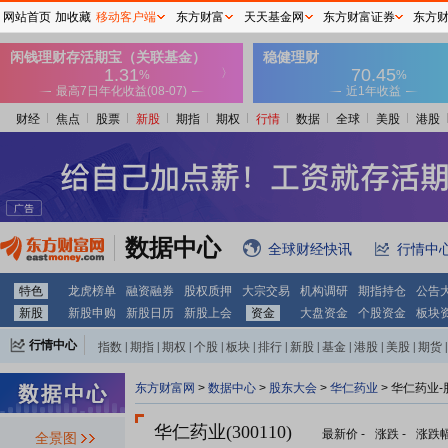
网站首页
加收藏
移动客户端
东方财富
天天基金网
东方财富证券
东方
财经
焦点
股票
新股
期指
期权
行情
数据
全球
美股
港股
数据中心
全球财经快讯
行情中
特色
龙虎榜单
融资融券
股权质押
大宗交易
机构调研
期指持仓
公告
新股
新股申购
新股日历
新股上会
资金
大盘资金
个股资金
板块
行情中心
指数
|
期指
|
期权
|
个股
|
板块
|
排行
|
新股
|
基金
|
港股
|
美股
|
期货
|
外汇
|
黄金
|
自选股
|
自选基金
东方财富网
>
数据中心
>
股东大会
>
华仁药业
>
华仁药业-
华仁药业(300110)
最新价
-
涨跌
-
涨跌
全景图