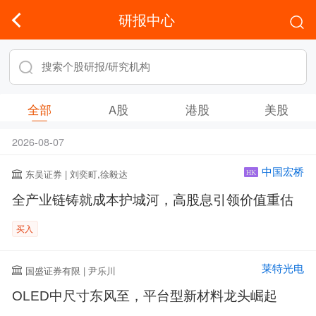
研报中心
全部
A股
港股
美股
2026-08-07
中国宏桥
东吴证券 | 刘奕町,徐毅达
HK
全产业链铸就成本护城河，高股息引领价值重估
买入
莱特光电
国盛证券有限 | 尹乐川
OLED中尺寸东风至，平台型新材料龙头崛起