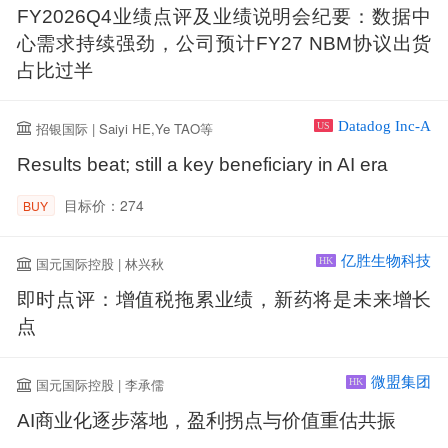
FY2026Q4业绩点评及业绩说明会纪要：数据中
心需求持续强劲，公司预计FY27 NBM协议出货
占比过半
Datadog Inc-A
招银国际 | Saiyi HE,Ye TAO等
US
Results beat; still a key beneficiary in AI era
目标价：274
BUY
亿胜生物科技
国元国际控股 | 林兴秋
HK
即时点评：增值税拖累业绩，新药将是未来增长
点
微盟集团
国元国际控股 | 李承儒
HK
AI商业化逐步落地，盈利拐点与价值重估共振