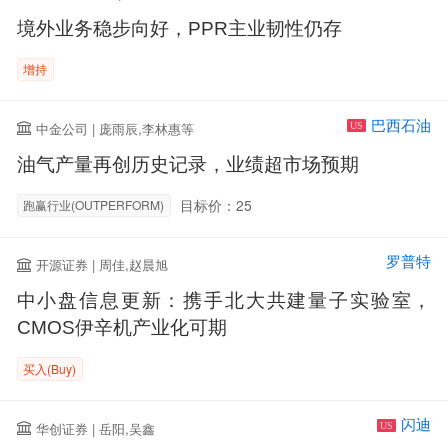
境外业务稳步向好，PPR主业韧性仍存
增持
巴西石油
中金公司 | 庞雨辰,李林惠等
US
油气产量再创历史记录，业绩超市场预期
目标价：25
跑赢行业(OUTPERFORM)
罗普特
开源证券 | 周佳,赵晨旭
中小盘信息更新：携手北大共建量子实验室，
CMOS伊辛机产业化可期
买入(Buy)
闪迪
华创证券 | 岳阳,吴鑫
US