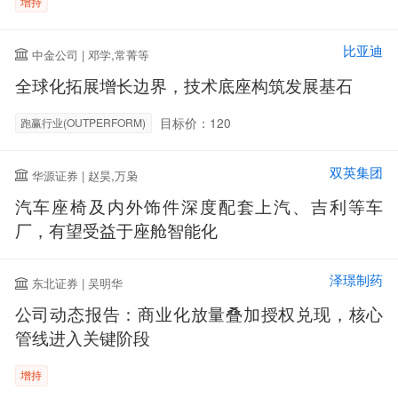
增持
比亚迪
中金公司 | 邓学,常菁等
全球化拓展增长边界，技术底座构筑发展基石
目标价：120
跑赢行业(OUTPERFORM)
双英集团
华源证券 | 赵昊,万枭
汽车座椅及内外饰件深度配套上汽、吉利等车
厂，有望受益于座舱智能化
泽璟制药
东北证券 | 吴明华
公司动态报告：商业化放量叠加授权兑现，核心
管线进入关键阶段
增持