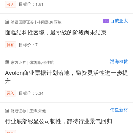
目标价：1.61
买入
百威亚太
浦银国际证券 | 林闻嘉,何丽敏
HK
面临结构性困境，最挑战的阶段尚未结束
目标价：7
持有
渤海租赁
东方证券 | 张凯烽,何佳航
Avolon商业票据计划落地，融资灵活性进一步提
升
目标价：5.34
买入
伟星新材
财通证券 | 王涛,朱健
行业底部彰显公司韧性，静待行业景气回归