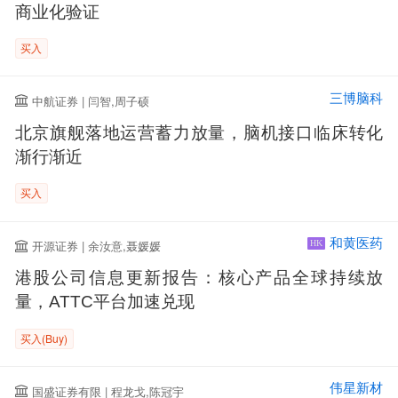
商业化验证
买入
三博脑科
中航证券 | 闫智,周子硕
北京旗舰落地运营蓄力放量，脑机接口临床转化
渐行渐近
买入
和黄医药
开源证券 | 余汝意,聂媛媛
HK
港股公司信息更新报告：核心产品全球持续放
量，ATTC平台加速兑现
买入(Buy)
伟星新材
国盛证券有限 | 程龙戈,陈冠宇