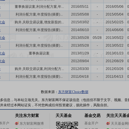
会
董事换届议案,利润分配方案,年...
2016/05/11
-
2016/05/06
会
利润分配方案,年度报告(摘要)...
2015/05/08
-
2015/05/04
大会
购并,关联交易议案,增发新股的...
2015/03/02
-
2015/02/25
会
利润分配方案,年度报告(摘要)...
2014/06/10
-
2014/06/06
大会
-
2013/05/28
05/28
2013/05/22
会
利润分配方案,年度报告(摘要)...
2013/05/28
-
2013/05/22
大会
董事换届议案
2013/01/29
-
2013/01/23
大会
-
2012/09/04
-
2012/08/29
会
购并,关联交易议案,利润分配方...
2012/03/30
-
2012/03/26
会
利润分配方案,年度报告(摘要)...
2011/04/18
-
2011/04/13
数据来源：
东方财富Choice数据
多信息，与本站立场无关。东方财富网不保证该信息（包括但不限于文字、视频、音
并未经过本网站证实，不对您构成任何投资建议，据此操作，风险自担。
关注东方财富
天天基金
基金交易
关注天天基
券开户
基金开户
东方财富网微博
天天基金网