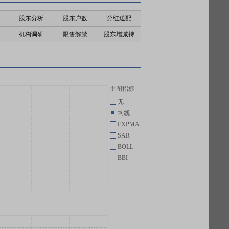
股东分析
股东户数
分红送配
机构调研
限售解禁
股东增减持
主图指标
无
均线
EXPMA
SAR
BOLL
BBI