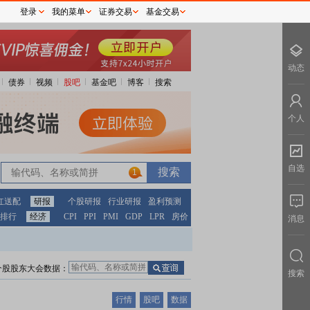
登录
我的菜单
证券交易
基金交易
动态
债券
视频
股吧
基金吧
博客
搜索
个人
自选
1
红送配
研报
个股研报
行业研报
盈利预测
排行
经济
CPI
PPI
PMI
GDP
LPR
房价
消息
个股股东大会数据：
搜索
行情
股吧
数据