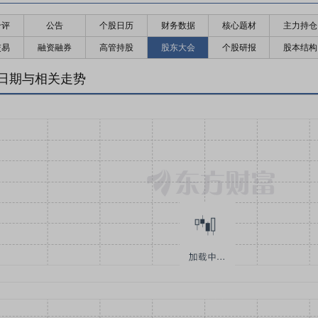
千评
公告
个股日历
财务数据
核心题材
主力持仓
交易
融资融券
高管持股
股东大会
个股研报
股本结构
日期与相关走势