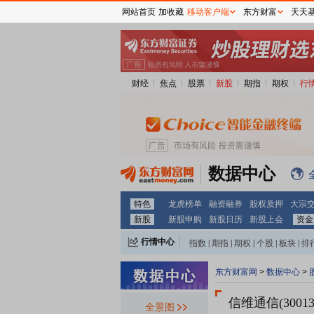
网站首页
加收藏
移动客户端
东方财富
天天
财经
焦点
股票
新股
期指
期权
行
数据中心
特色
龙虎榜单
融资融券
股权质押
大宗
新股
新股申购
新股日历
新股上会
资金
行情中心
指数
|
期指
|
期权
|
个股
|
板块
|
排
东方财富网
>
数据中心
>
信维通信(30013
全景图