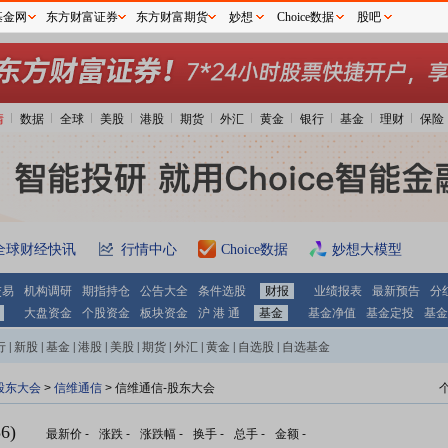
基金网
东方财富证券
东方财富期货
妙想
Choice数据
股吧
情
数据
全球
美股
港股
期货
外汇
黄金
银行
基金
理财
保险
全球财经快讯
行情中心
Choice数据
妙想大模型
交易
机构调研
期指持仓
公告大全
条件选股
财报
业绩报表
最新预告
分
大盘资金
个股资金
板块资金
沪 港 通
基金
基金净值
基金定投
基金
行
|
新股
|
基金
|
港股
|
美股
|
期货
|
外汇
|
黄金
|
自选股
|
自选基金
股东大会
>
信维通信
>
信维通信-股东大会
6)
最新价
-
涨跌
-
涨跌幅
-
换手
-
总手
-
金额
-