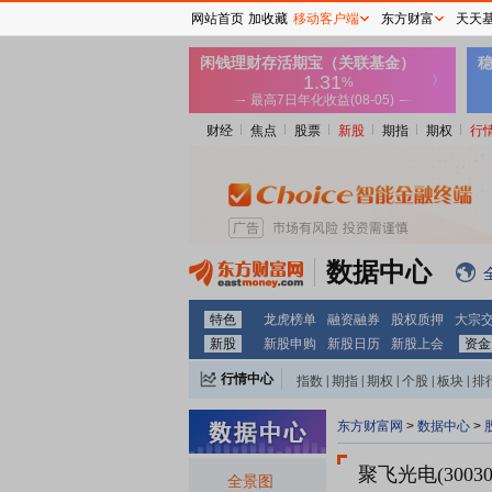
网站首页
加收藏
移动客户端
东方财富
天天
财经
焦点
股票
新股
期指
期权
行
数据中心
特色
龙虎榜单
融资融券
股权质押
大宗
新股
新股申购
新股日历
新股上会
资金
行情中心
指数
|
期指
|
期权
|
个股
|
板块
|
排
东方财富网
>
数据中心
>
聚飞光电(30030
全景图