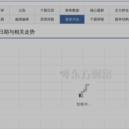
千评
公告
个股日历
财务数据
核心题材
主力持仓
交易
融资融券
高管持股
股东大会
个股研报
股本结构
日期与相关走势