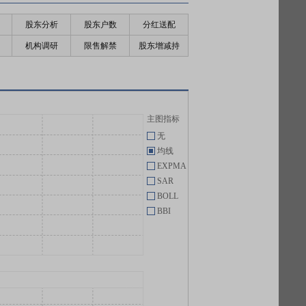
股东分析
股东户数
分红送配
机构调研
限售解禁
股东增减持
主图指标
无
均线
EXPMA
SAR
BOLL
BBI