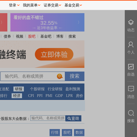
登录
我的菜单
证券交易
基金交易
动态
债券
视频
股吧
基金吧
博客
搜索
个人
自选
0
红送配
研报
个股研报
行业研报
盈利预测
排行
经济
CPI
PPI
PMI
GDP
LPR
房价
消息
个股股东大会数据：
搜索
行情
股吧
数据