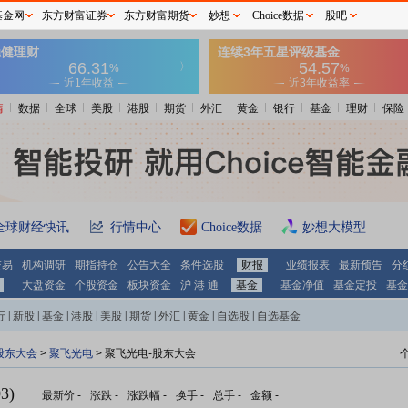
基金网
东方财富证券
东方财富期货
妙想
Choice数据
股吧
情
数据
全球
美股
港股
期货
外汇
黄金
银行
基金
理财
保险
全球财经快讯
行情中心
Choice数据
妙想大模型
交易
机构调研
期指持仓
公告大全
条件选股
财报
业绩报表
最新预告
分
大盘资金
个股资金
板块资金
沪 港 通
基金
基金净值
基金定投
基金
行
|
新股
|
基金
|
港股
|
美股
|
期货
|
外汇
|
黄金
|
自选股
|
自选基金
股东大会
>
聚飞光电
>
聚飞光电-股东大会
3)
最新价
-
涨跌
-
涨跌幅
-
换手
-
总手
-
金额
-