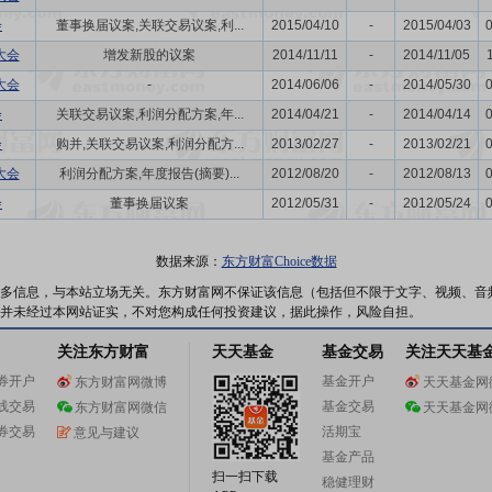
会
董事换届议案,关联交易议案,利...
2015/04/10
-
2015/04/03
大会
增发新股的议案
2014/11/11
-
2014/11/05
大会
-
2014/06/06
-
2014/05/30
会
关联交易议案,利润分配方案,年...
2014/04/21
-
2014/04/14
会
购并,关联交易议案,利润分配方...
2013/02/27
-
2013/02/21
大会
利润分配方案,年度报告(摘要)...
2012/08/20
-
2012/08/13
会
董事换届议案
2012/05/31
-
2012/05/24
数据来源：
东方财富Choice数据
多信息，与本站立场无关。东方财富网不保证该信息（包括但不限于文字、视频、音
并未经过本网站证实，不对您构成任何投资建议，据此操作，风险自担。
关注东方财富
天天基金
基金交易
关注天天基
券开户
基金开户
东方财富网微博
天天基金网
线交易
基金交易
东方财富网微信
天天基金网
券交易
活期宝
意见与建议
基金产品
扫一扫下载
稳健理财