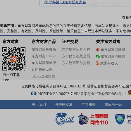
2015年第2次临时股东大会
-
数据
郑重声明：
东方财富网发布此信息的目的在于传播更多信息，与本站立场无关。东方
性、完整性、有效性、及时性、原创性等。相关信息并未经过本网站证实，不对您构
东方财富
东方财富产品
证券交易
关注东方财富
东方财富免费版
东方财富证券开户
东方财富网微博
东方财富Level-2
东方财富在线交易
东方财富网微信
东方财富策略版
东方财富证券交易
意见与建议
妙想投研助理
扫一扫下载
Choice金融终端
APP
信息网络传播视听节目许可证：0908328号 经营证券期货业务许可证编号：91310
沪ICP证:沪B2-20070217
网站备案号:沪ICP备05006054号-11
关于我们
可持续发展
广告服务
供应商平台