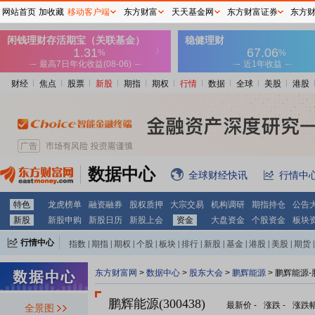
网站首页
加收藏
移动客户端
东方财富
天天基金网
东方财富证券
东方
财经
焦点
股票
新股
期指
期权
行情
数据
全球
美股
港股
数据中心
全球财经快讯
行情中
特色
龙虎榜单
融资融券
股权质押
大宗交易
机构调研
期指持仓
公告
新股
新股申购
新股日历
新股上会
资金
大盘资金
个股资金
板块
行情中心
指数
|
期指
|
期权
|
个股
|
板块
|
排行
|
新股
|
基金
|
港股
|
美股
|
期货
|
外汇
|
黄金
|
自选股
|
自选基金
东方财富网
>
数据中心
>
股东大会
>
鹏辉能源
>
鹏辉能源-
鹏辉能源(300438)
最新价
-
涨跌
-
涨跌
全景图