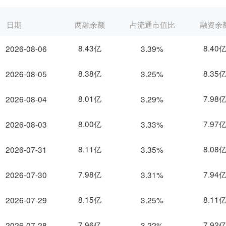
日期
两融余额
占流通市值比
融资余
8.43亿
8.40
2026-08-06
3.39%
8.38亿
8.35
2026-08-05
3.25%
8.01亿
7.98
2026-08-04
3.29%
8.00亿
7.97
2026-08-03
3.33%
8.11亿
8.08
2026-07-31
3.35%
7.98亿
7.94
2026-07-30
3.31%
8.15亿
8.11
2026-07-29
3.25%
7.96亿
7.92
2026-07-28
3.22%