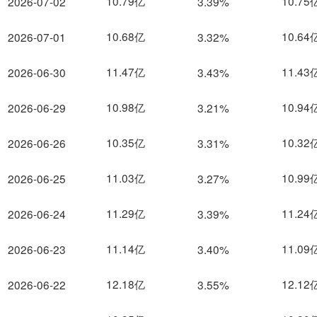
10.79亿
10.75
2026-07-02
3.39%
10.68亿
10.64
2026-07-01
3.32%
11.47亿
11.43
2026-06-30
3.43%
10.98亿
10.94
2026-06-29
3.21%
10.35亿
10.32
2026-06-26
3.31%
11.03亿
10.99
2026-06-25
3.27%
11.29亿
11.24
2026-06-24
3.39%
11.14亿
11.09
2026-06-23
3.40%
12.18亿
12.12
2026-06-22
3.55%