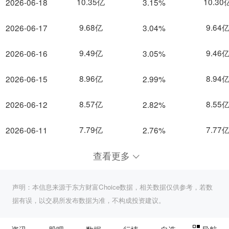
10.35亿
10.30
2026-06-18
3.15%
9.68亿
9.64
2026-06-17
3.04%
9.49亿
9.46
2026-06-16
3.05%
8.96亿
8.94
2026-06-15
2.99%
8.57亿
8.55
2026-06-12
2.82%
7.79亿
7.77
2026-06-11
2.76%
查看更多
声明：本信息来源于东方财富Choice数据，相关数据仅供参考，若数
据有误，以交易所发布数据为准，不构成投资建议。