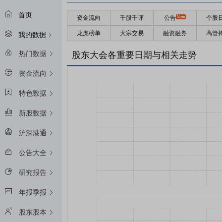
首页
资金流向
千股千评
公告
个股
龙虎榜单
大宗交易
融资融券
高管
我的数据
热门数据
股东大会各重要日期与相关走势
资金流向
特色数据
新股数据
沪深港通
公告大全
研究报告
年报季报
股东股本