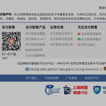
数据
郑重声明：
东方财富网发布此信息的目的在于传播更多信息，与本站立场无关。东方
性、完整性、有效性、及时性、原创性等。相关信息并未经过本网站证实，不对您构
东方财富
东方财富产品
证券交易
关注东方财富
东方财富免费版
东方财富证券开户
东方财富网微博
东方财富Level-2
东方财富在线交易
东方财富网微信
东方财富策略版
东方财富证券交易
意见与建议
妙想投研助理
扫一扫下载
Choice金融终端
APP
信息网络传播视听节目许可证：0908328号 经营证券期货业务许可证编号：91310
沪ICP证:沪B2-20070217
网站备案号:沪ICP备05006054号-11
关于我们
可持续发展
广告服务
供应商平台