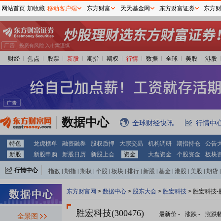
网站首页
加收藏
移动客户端
东方财富
天天基金网
东方财富证券
东方
财经
焦点
股票
新股
期指
期权
行情
数据
全球
美股
港股
数据中心
全球财经快讯
行情中
特色
龙虎榜单
融资融券
股权质押
大宗交易
机构调研
期指持仓
公告
新股
新股申购
新股日历
新股上会
资金
大盘资金
个股资金
板块
行情中心
指数
|
期指
|
期权
|
个股
|
板块
|
排行
|
新股
|
基金
|
港股
|
美股
|
期货
|
外汇
|
黄金
|
自选股
|
自选基金
东方财富网
>
数据中心
>
股东大会
>
胜宏科技
>
胜宏科技-
胜宏科技(300476)
最新价
-
涨跌
-
涨跌
全景图