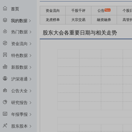
首页
资金流向
千股千评
公告
个股
龙虎榜单
大宗交易
融资融券
高管
我的数据
热门数据
股东大会各重要日期与相关走势
资金流向
特色数据
新股数据
沪深港通
公告大全
研究报告
年报季报
股东股本