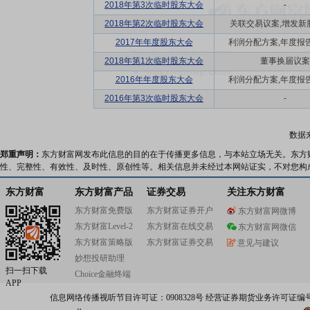
2018年第3次临时股东大会
-
2018年第2次临时股东大会
关联交易议案,增发新
2017年年度股东大会
利润分配方案,年度报告(摘
2018年第1次临时股东大会
董事换届议案
2016年年度股东大会
利润分配方案,年度报告(摘
2016年第3次临时股东大会
-
数据
郑重声明：
东方财富网发布此信息的目的在于传播更多信息，与本站立场无关。东方
性、完整性、有效性、及时性、原创性等。相关信息并未经过本网站证实，不对您构
东方财富
东方财富产品
证券交易
关注东方财富
东方财富免费版
东方财富证券开户
东方财富网微博
东方财富Level-2
东方财富在线交易
东方财富网微信
东方财富策略版
东方财富证券交易
意见与建议
妙想投研助理
扫一扫下载
Choice金融终端
APP
信息网络传播视听节目许可证：0908328号 经营证券期货业务许可证编号：91310