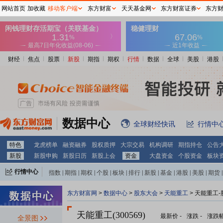
网站首页
加收藏
移动客户端
东方财富
天天基金网
东方财富证券
东方
财经
焦点
股票
新股
期指
期权
行情
数据
全球
美股
港股
数据中心
全球财经快讯
行情中
特色
龙虎榜单
融资融券
股权质押
大宗交易
机构调研
期指持仓
公告
新股
新股申购
新股日历
新股上会
资金
大盘资金
个股资金
板块
行情中心
指数
|
期指
|
期权
|
个股
|
板块
|
排行
|
新股
|
基金
|
港股
|
美股
|
期货
|
外汇
|
黄金
|
自选股
|
自选基金
东方财富网
>
数据中心
>
股东大会
>
天能重工
>
天能重工-
天能重工(300569)
最新价
-
涨跌
-
涨跌
全景图