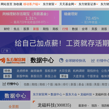
网站首页
加收藏
移动客户端
东方财富
天天基金网
东方财富证券
东方
财经
焦点
股票
新股
期指
期权
行情
数据
全球
美股
港股
数据中心
全球财经快讯
行情中
特色
龙虎榜单
融资融券
股权质押
大宗交易
机构调研
期指持仓
公告
新股
新股申购
新股日历
新股上会
资金
大盘资金
个股资金
板块
行情中心
指数
|
期指
|
期权
|
个股
|
板块
|
排行
|
新股
|
基金
|
港股
|
美股
|
期货
|
外汇
|
黄金
|
自选股
|
自选基金
东方财富网
>
数据中心
>
股东大会
>
龙磁科技
>
龙磁科技-
龙磁科技(300835)
最新价
-
涨跌
-
涨跌
全景图