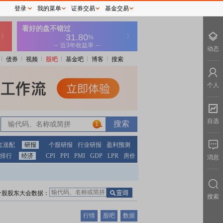
登录
我的菜单
证券交易
基金交易
动态
债券
视频
股吧
基金吧
博客
搜索
个人
自选
1
红送配
研报
个股研报
行业研报
盈利预测
排行
经济
CPI
PPI
PMI
GDP
LPR
房价
消息
个股股东大会数据：
搜索
行情
股吧
数据