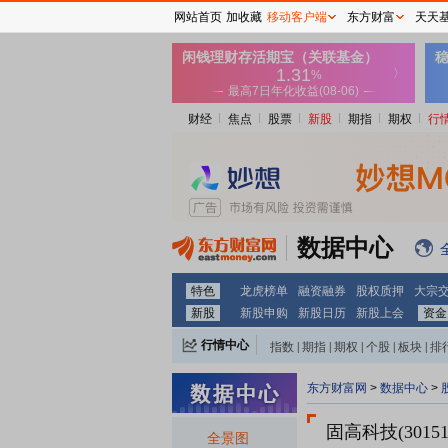
网站首页
加收藏
移动客户端
东方财富
天天
财经
焦点
股票
新股
期指
期权
行
数据中心
特色
龙虎榜单
融资融券
股权质押
大宗
新股
新股申购
新股日历
新股上会
资金
行情中心
指数
|
期指
|
期权
|
个股
|
板块
|
排
东方财富网
>
数据中心
>
固高科技(30151
全景图