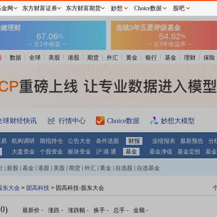
基金网
东方财富证券
东方财富期货
妙想
Choice数据
股吧
情
数据
全球
美股
港股
期货
外汇
黄金
银行
基金
理财
保险
全球财经快讯
行情中心
Choice数据
妙想大模型
交易
机构调研
期指持仓
公告大全
条件选股
财报
业绩报表
最新预告
分
大盘资金
个股资金
板块资金
沪 港 通
基金
基金净值
基金定投
基金
行
|
新股
|
基金
|
港股
|
美股
|
期货
|
外汇
|
黄金
|
自选股
|
自选基金
股东大会
>
固高科技
>
固高科技-股东大会
0)
最新价
-
涨跌
-
涨跌幅
-
换手
-
总手
-
金额
-