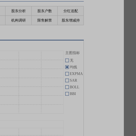
股东分析
股东户数
分红送配
机构调研
限售解禁
股东增减持
主图指标
无
均线
EXPMA
SAR
BOLL
BBI