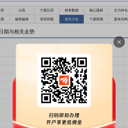
千评
公告
个股日历
财务数据
核心题材
主力持仓
交易
融资融券
高管持股
股东大会
个股研报
股本结构
日期与相关走势