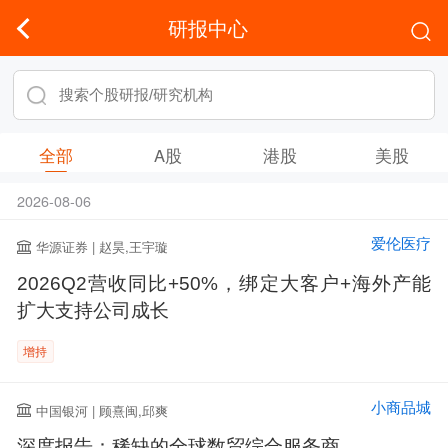
研报中心
全部
A股
港股
美股
2026-08-06
爱伦医疗
华源证券 | 赵昊,王宇璇
2026Q2营收同比+50%，绑定大客户+海外产能
扩大支持公司成长
增持
小商品城
中国银河 | 顾熹闽,邱爽
深度报告：稀缺的全球数贸综合服务商