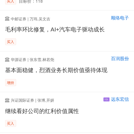
目标价：118
买入
顺络电子
中邮证券 | 万玮,吴文吉
毛利率环比修复，AI+汽车电子驱动成长
买入
百润股份
华源证券 | 张东雪,林若尧
基本面稳健，烈酒业务长期价值亟待体现
增持
远东宏信
兴证国际证券 | 张博,开妍
HK
继续看好公司的红利价值属性
买入