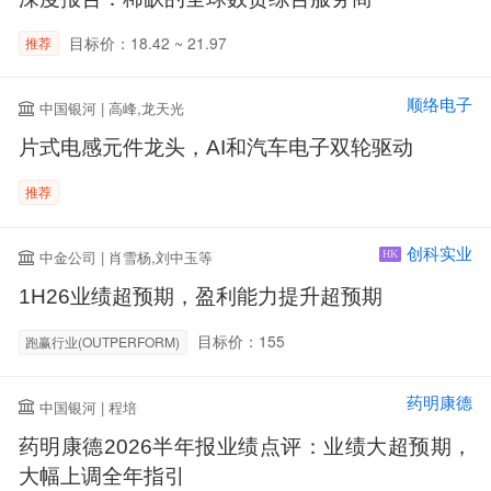
目标价：18.42 ~ 21.97
推荐
顺络电子
中国银河 | 高峰,龙天光
片式电感元件龙头，AI和汽车电子双轮驱动
推荐
创科实业
中金公司 | 肖雪杨,刘中玉等
HK
1H26业绩超预期，盈利能力提升超预期
目标价：155
跑赢行业(OUTPERFORM)
药明康德
中国银河 | 程培
药明康德2026半年报业绩点评：业绩大超预期，
大幅上调全年指引