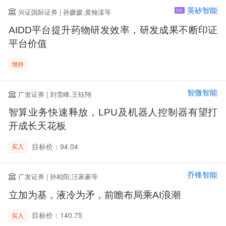
英矽智能
兴证国际证券 | 孙媛媛,黄翰漾等
HK
AIDD平台提升药物研发效率，研发成果不断印证
平台价值
增持
智微智能
广发证券 | 刘雪峰,王钰翔
智算业务快速释放，LPU及机器人控制器有望打
开成长天花板
目标价：94.04
买入
乔锋智能
广发证券 | 孙柏阳,汪家豪等
立加为基，液冷为矛，前瞻布局乘AI浪潮
目标价：140.75
买入