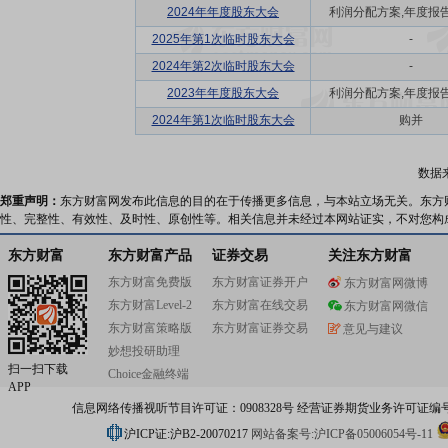
2024年年度股东大会
利润分配方案,年度报告(摘
2025年第1次临时股东大会
-
2024年第2次临时股东大会
-
2023年年度股东大会
利润分配方案,年度报告(摘
2024年第1次临时股东大会
购并
数据
郑重声明：
东方财富网发布此信息的目的在于传播更多信息，与本站立场无关。东方
性、完整性、有效性、及时性、原创性等。相关信息并未经过本网站证实，不对您构
东方财富
东方财富产品
证券交易
关注东方财富
东方财富免费版
东方财富证券开户
东方财富网微博
东方财富Level-2
东方财富在线交易
东方财富网微信
东方财富策略版
东方财富证券交易
意见与建议
妙想投研助理
扫一扫下载
Choice金融终端
APP
信息网络传播视听节目许可证：0908328号 经营证券期货业务许可证编号：91310
沪ICP证:沪B2-20070217
网站备案号:沪ICP备05006054号-11