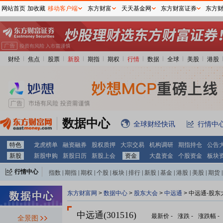
网站首页
加收藏
移动客户端
东方财富
天天基金网
东方财富证券
东方
财经
焦点
股票
新股
期指
期权
行情
数据
全球
美股
港股
数据中心
全球财经快讯
行情中
特色
龙虎榜单
融资融券
股权质押
大宗交易
机构调研
期指持仓
公告
新股
新股申购
新股日历
新股上会
资金
大盘资金
个股资金
板块
行情中心
指数
|
期指
|
期权
|
个股
|
板块
|
排行
|
新股
|
基金
|
港股
|
美股
|
期货
|
外汇
|
黄金
|
自选股
|
自选基金
东方财富网
>
数据中心
>
股东大会
>
中远通
>
中远通-股东
中远通(301516)
最新价
-
涨跌
-
涨跌幅
-
全景图