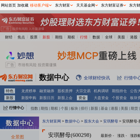
网站首页
加收藏
移动客户端
东方财富
天天基金网
东方财富证券
东方
财经
焦点
股票
新股
期指
期权
行情
数据
全球
美股
港股
数据中心
全球财经快讯
行情中
特色
龙虎榜单
融资融券
股权质押
大宗交易
机构调研
期指持仓
公告
新股
新股申购
新股日历
新股上会
资金
大盘资金
个股资金
板块
行情中心
指数
|
期指
|
期权
|
个股
|
板块
|
排行
|
新股
|
基金
|
港股
|
美股
|
期货
|
外汇
|
黄金
|
自选股
|
自选基金
东方财富网
>
数据中心
>
股东大会
>
安琪酵母
>
安琪酵母-
安琪酵母(600298)
最新价
-
涨跌
-
涨跌
全景图