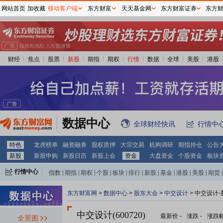
网站首页
加收藏
移动客户端
东方财富
天天基金网
东方财富证券
东方
财经
焦点
股票
新股
期指
期权
行情
数据
全球
美股
港股
数据中心
全球财经快讯
行情中
特色
龙虎榜单
融资融券
股权质押
大宗交易
机构调研
期指持仓
公告
新股
新股申购
新股日历
新股上会
资金
大盘资金
个股资金
板块
行情中心
指数
|
期指
|
期权
|
个股
|
板块
|
排行
|
新股
|
基金
|
港股
|
美股
|
期货
|
外汇
|
黄金
|
自选股
|
自选基金
东方财富网
>
数据中心
>
股东大会
>
中交设计
>
中交设计-
中交设计(600720)
最新价
-
涨跌
-
涨跌
全景图