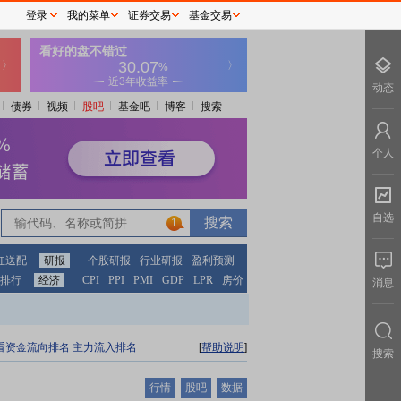
登录
我的菜单
证券交易
基金交易
动态
债券
视频
股吧
基金吧
博客
搜索
个人
自选
1
红送配
研报
个股研报
行业研报
盈利预测
排行
经济
CPI
PPI
PMI
GDP
LPR
房价
消息
看资金流向排名
主力流入排名
[
帮助说明
]
搜索
行情
股吧
数据