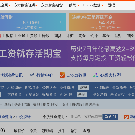
基金网
东方财富证券
东方财富期货
妙想
Choice数据
股吧
情
数据
全球
美股
港股
期货
外汇
黄金
银行
基金
理财
保险
全球财经快讯
行情中心
Choice数据
妙想大模型
交易
机构调研
期指持仓
公告大全
条件选股
财报
业绩报表
最新预告
分
大盘资金
个股资金
板块资金
沪 港 通
基金
基金净值
基金定投
基金
行
|
新股
|
基金
|
港股
|
美股
|
期货
|
外汇
|
黄金
|
自选股
|
自选基金
资金流向
>
中交设计
个股资金流向：
查
0)
最新价
-
涨跌
-
涨跌幅
-
换手
-
总手
-
金额
-