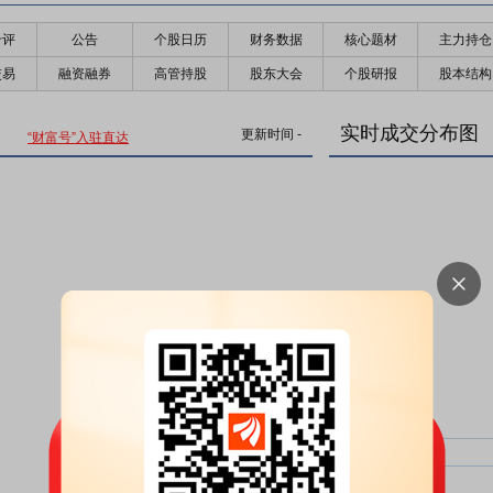
千评
公告
个股日历
财务数据
核心题材
主力持仓
交易
融资融券
高管持股
股东大会
个股研报
股本结构
实时成交分布图
更新时间
-
“财富号”入驻直达
主力净比：
类型
超大单净比：
超大单