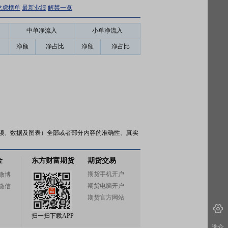
龙虎榜单
最新业绩
解禁一览
中单净流入
小单净流入
净额
净占比
净额
净占比
频、数据及图表）全部或者部分内容的准确性、真实
金
东方财富期货
期货交易
期货手机开户
微博
期货电脑开户
微信
期货官方网站
扫一扫下载APP
涉企