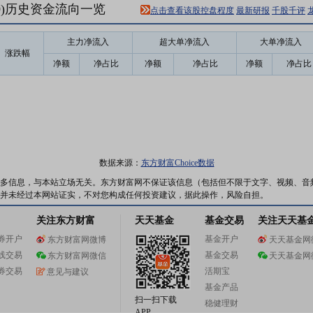
20)历史资金流向一览
点击查看该股控盘程度
最新研报
千股千评
主力净流入
超大单净流入
大单净流入
涨跌幅
净额
净占比
净额
净占比
净额
净占比
数据来源：
东方财富Choice数据
多信息，与本站立场无关。东方财富网不保证该信息（包括但不限于文字、视频、音
并未经过本网站证实，不对您构成任何投资建议，据此操作，风险自担。
关注东方财富
天天基金
基金交易
关注天天基
券开户
基金开户
东方财富网微博
天天基金网
线交易
基金交易
东方财富网微信
天天基金网
券交易
活期宝
意见与建议
基金产品
扫一扫下载
稳健理财
APP