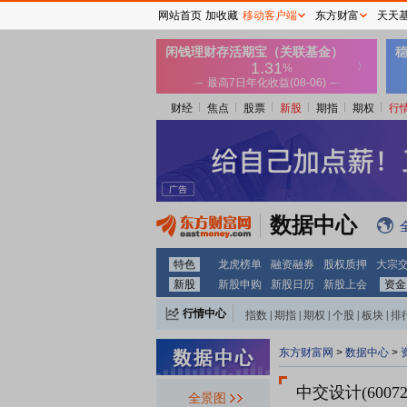
网站首页
加收藏
移动客户端
东方财富
天天
财经
焦点
股票
新股
期指
期权
行
数据中心
特色
龙虎榜单
融资融券
股权质押
大宗
新股
新股申购
新股日历
新股上会
资金
行情中心
指数
|
期指
|
期权
|
个股
|
板块
|
排
东方财富网
>
数据中心
>
中交设计(60072
全景图