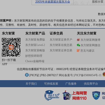
2005年未披露届次股东大会
股权分置
数据
郑重声明：
东方财富网发布此信息的目的在于传播更多信息，与本站立场无关。东方
性、完整性、有效性、及时性、原创性等。相关信息并未经过本网站证实，不对您构
东方财富
东方财富产品
证券交易
关注东方财富
东方财富免费版
东方财富证券开户
东方财富网微博
东方财富Level-2
东方财富在线交易
东方财富网微信
东方财富策略版
东方财富证券交易
意见与建议
妙想投研助理
扫一扫下载
Choice金融终端
APP
信息网络传播视听节目许可证：0908328号 经营证券期货业务许可证编号：91310
沪ICP证:沪B2-20070217
网站备案号:沪ICP备05006054号-11
关于我们
可持续发展
广告服务
供应商平台