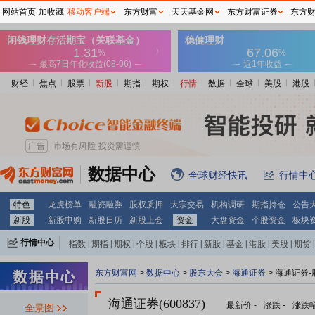
网站首页
加收藏
移动客户端
东方财富
天天基金网
东方财富证券
东方
财经
焦点
股票
新股
期指
期权
行情
数据
全球
美股
港股
数据中心
全球财经快讯
行情中
特色
龙虎榜单
融资融券
股权质押
大宗交易
机构调研
期指持仓
公告
新股
新股申购
新股日历
新股上会
资金
大盘资金
个股资金
板块
行情中心
指数
|
期指
|
期权
|
个股
|
板块
|
排行
|
新股
|
基金
|
港股
|
美股
|
期货
|
外汇
|
黄金
|
自选股
|
自选基金
东方财富网
>
数据中心
>
股东大会
>
海通证券
>
海通证券-
海通证券(600837)
最新价
-
涨跌
-
涨跌
全景图