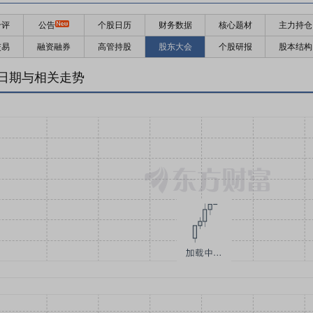
千评
公告
个股日历
财务数据
核心题材
主力持仓
交易
融资融券
高管持股
股东大会
个股研报
股本结构
日期与相关走势