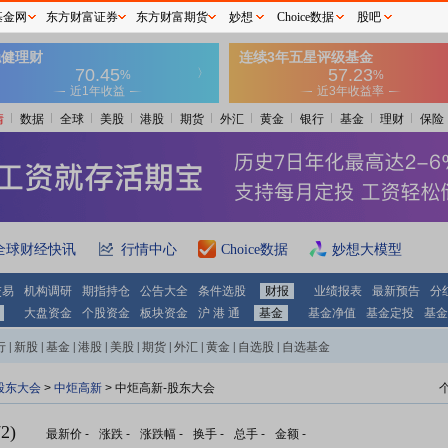
基金网
东方财富证券
东方财富期货
妙想
Choice数据
股吧
情
数据
全球
美股
港股
期货
外汇
黄金
银行
基金
理财
保险
全球财经快讯
行情中心
Choice数据
妙想大模型
交易
机构调研
期指持仓
公告大全
条件选股
财报
业绩报表
最新预告
分
大盘资金
个股资金
板块资金
沪 港 通
基金
基金净值
基金定投
基金
行
|
新股
|
基金
|
港股
|
美股
|
期货
|
外汇
|
黄金
|
自选股
|
自选基金
股东大会
>
中炬高新
>
中炬高新-股东大会
2)
最新价
-
涨跌
-
涨跌幅
-
换手
-
总手
-
金额
-