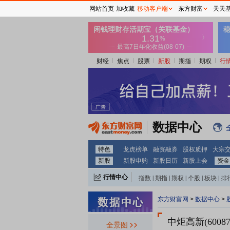
网站首页
加收藏
移动客户端
东方财富
天天
财经
焦点
股票
新股
期指
期权
行
数据中心
特色
龙虎榜单
融资融券
股权质押
大宗
新股
新股申购
新股日历
新股上会
资金
行情中心
指数
|
期指
|
期权
|
个股
|
板块
|
排
东方财富网
>
数据中心
>
中炬高新(60087
全景图