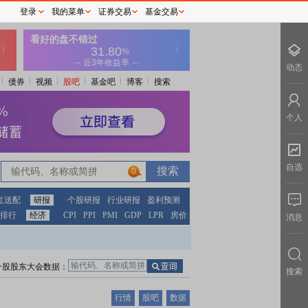
登录
我的菜单
证券交易
基金交易
动态
债券
视频
股吧
基金吧
博客
搜索
个人
自选
0
红送配
研报
个股研报
行业研报
盈利预测
排行
经济
CPI
PPI
PMI
GDP
LPR
房价
消息
个股股东大会数据：
搜索
行情
股吧
数据