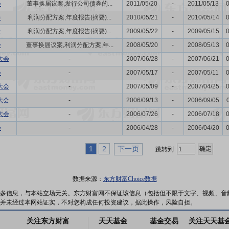
会
董事换届议案,发行公司债券的...
2011/05/20
-
2011/05/13
会
利润分配方案,年度报告(摘要)...
2010/05/21
-
2010/05/14
会
利润分配方案,年度报告(摘要)...
2009/05/22
-
2009/05/15
会
董事换届议案,利润分配方案,年...
2008/05/20
-
2008/05/13
大会
-
2007/06/28
-
2007/06/21
会
-
2007/05/17
-
2007/05/11
大会
-
2007/05/09
-
2007/04/25
大会
-
2006/09/13
-
2006/09/05
大会
-
2006/07/26
-
2006/07/18
会
-
2006/04/28
-
2006/04/20
1
2
下一页
跳转到
数据来源：
东方财富Choice数据
多信息，与本站立场无关。东方财富网不保证该信息（包括但不限于文字、视频、音
并未经过本网站证实，不对您构成任何投资建议，据此操作，风险自担。
关注东方财富
天天基金
基金交易
关注天天基