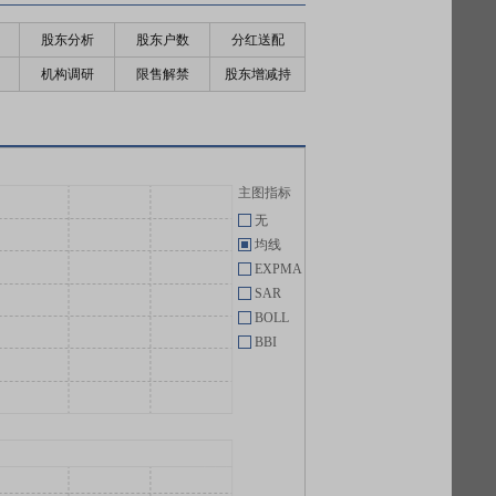
股东分析
股东户数
分红送配
机构调研
限售解禁
股东增减持
主图指标
无
均线
EXPMA
SAR
BOLL
BBI