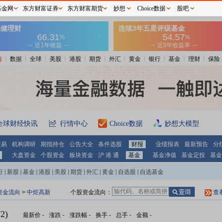
基金网
东方财富证券
东方财富期货
妙想
Choice数据
股吧
情
数据
全球
美股
港股
期货
外汇
黄金
银行
基金
理财
保险
全球财经快讯
行情中心
Choice数据
妙想大模型
交易
机构调研
期指持仓
公告大全
条件选股
财报
业绩报表
最新预告
分
大盘资金
个股资金
板块资金
沪 港 通
基金
基金净值
基金定投
基金
行
|
新股
|
基金
|
港股
|
美股
|
期货
|
外汇
|
黄金
|
自选股
|
自选基金
资金流向
>
中炬高新
个股资金流向：
查
2)
最新价
-
涨跌
-
涨跌幅
-
换手
-
总手
-
金额
-