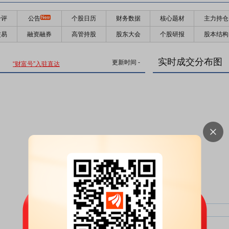
千评
公告
个股日历
财务数据
核心题材
主力持仓
交易
融资融券
高管持股
股东大会
个股研报
股本结构
实时成交分布图
更新时间
-
“财富号”入驻直达
主力净比：
类型
超大单净比：
超大单