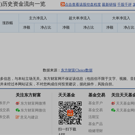
72)历史资金流向一览
点击查看该股控盘程度
最新研报
千股千评
主力净流入
超大单净流入
大单净流入
涨跌幅
净额
净占比
净额
净占比
净额
净占比
数据来源：
东方财富Choice数据
多信息，与本站立场无关。东方财富网不保证该信息（包括但不限于文字、视频、音
并未经过本网站证实，不对您构成任何投资建议，据此操作，风险自担。
关注东方财富
天天基金
基金交易
关注天天基
券开户
基金开户
东方财富网微博
天天基金网
线交易
基金交易
东方财富网微信
天天基金网
券交易
活期宝
意见与建议
基金产品
扫一扫下载
稳健理财
APP