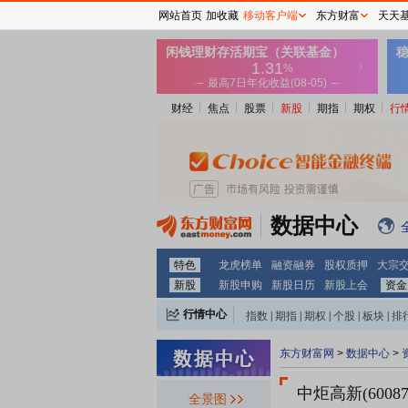
网站首页
加收藏
移动客户端
东方财富
天天
财经
焦点
股票
新股
期指
期权
行
数据中心
特色
龙虎榜单
融资融券
股权质押
大宗
新股
新股申购
新股日历
新股上会
资金
行情中心
指数
|
期指
|
期权
|
个股
|
板块
|
排
东方财富网
>
数据中心
>
中炬高新(60087
全景图