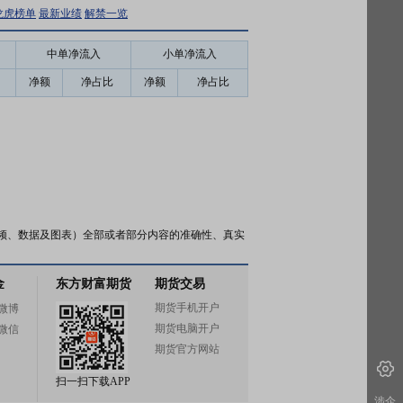
龙虎榜单
最新业绩
解禁一览
中单净流入
小单净流入
净额
净占比
净额
净占比
频、数据及图表）全部或者部分内容的准确性、真实
金
东方财富期货
期货交易
期货手机开户
微博
期货电脑开户
微信
期货官方网站
扫一扫下载APP
涉企