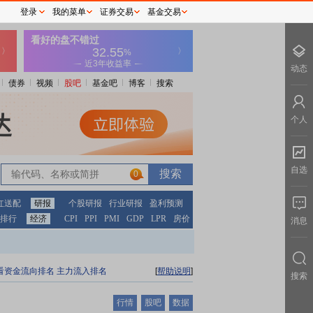
登录
我的菜单
证券交易
基金交易
动态
债券
视频
股吧
基金吧
博客
搜索
个人
自选
0
红送配
研报
个股研报
行业研报
盈利预测
排行
经济
CPI
PPI
PMI
GDP
LPR
房价
消息
看资金流向排名
主力流入排名
[
帮助说明
]
搜索
行情
股吧
数据