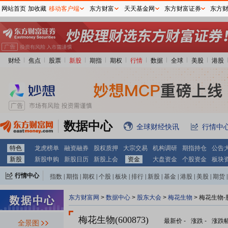
网站首页
加收藏
移动客户端
东方财富
天天基金网
东方财富证券
东方
财经
焦点
股票
新股
期指
期权
行情
数据
全球
美股
港股
数据中心
全球财经快讯
行情中
特色
龙虎榜单
融资融券
股权质押
大宗交易
机构调研
期指持仓
公告
新股
新股申购
新股日历
新股上会
资金
大盘资金
个股资金
板块
行情中心
指数
|
期指
|
期权
|
个股
|
板块
|
排行
|
新股
|
基金
|
港股
|
美股
|
期货
|
外汇
|
黄金
|
自选股
|
自选基金
东方财富网
>
数据中心
>
股东大会
>
梅花生物
>
梅花生物-
梅花生物(600873)
最新价
-
涨跌
-
涨跌
全景图