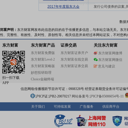
2017年年度股东大会
发行公司债券的议案,关联
数据
郑重声明：
东方财富网发布此信息的目的在于传播更多信息，与本站立场无关。东方
性、完整性、有效性、及时性、原创性等。相关信息并未经过本网站证实，不对您构
东方财富
东方财富产品
证券交易
关注东方财富
东方财富免费版
东方财富证券开户
东方财富网微博
东方财富Level-2
东方财富在线交易
东方财富网微信
东方财富策略版
东方财富证券交易
意见与建议
妙想投研助理
扫一扫下载
Choice金融终端
APP
信息网络传播视听节目许可证：0908328号 经营证券期货业务许可证编号：91310
沪ICP证:沪B2-20070217
网站备案号:沪ICP备05006054号-11
关于我们
可持续发展
广告服务
供应商平台