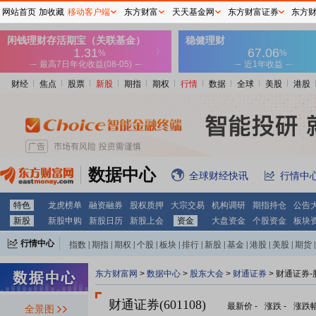
网站首页
加收藏
移动客户端
东方财富
天天基金网
东方财富证券
东方
财经
焦点
股票
新股
期指
期权
行情
数据
全球
美股
港股
数据中心
全球财经快讯
行情中
特色
龙虎榜单
融资融券
股权质押
大宗交易
机构调研
期指持仓
公告
新股
新股申购
新股日历
新股上会
资金
大盘资金
个股资金
板块
行情中心
指数
|
期指
|
期权
|
个股
|
板块
|
排行
|
新股
|
基金
|
港股
|
美股
|
期货
|
外汇
|
黄金
|
自选股
|
自选基金
东方财富网
>
数据中心
>
股东大会
>
财通证券
>
财通证券-
财通证券(601108)
最新价
-
涨跌
-
涨跌
全景图