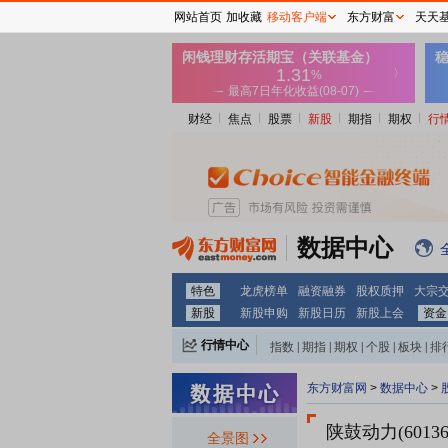
网站首页
加收藏
移动客户端
东方财富
天天
财经
焦点
股票
新股
期指
期权
行
数据中心
特色
龙虎榜单
融资融券
股权质押
大宗
新股
新股申购
新股日历
新股上会
资金
行情中心
指数
|
期指
|
期权
|
个股
|
板块
|
排
东方财富网
>
数据中心
>
陕鼓动力(60136
全景图