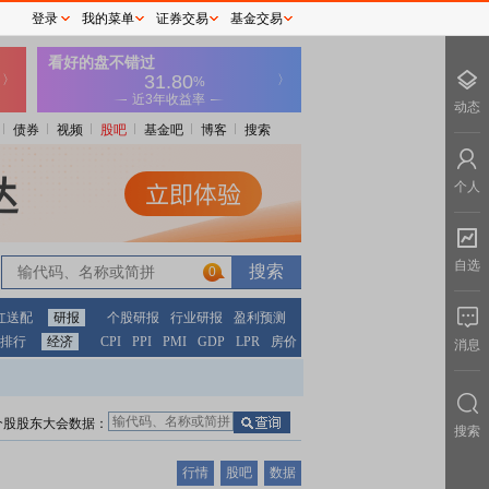
登录
我的菜单
证券交易
基金交易
动态
债券
视频
股吧
基金吧
博客
搜索
个人
自选
0
红送配
研报
个股研报
行业研报
盈利预测
排行
经济
CPI
PPI
PMI
GDP
LPR
房价
消息
个股股东大会数据：
搜索
行情
股吧
数据