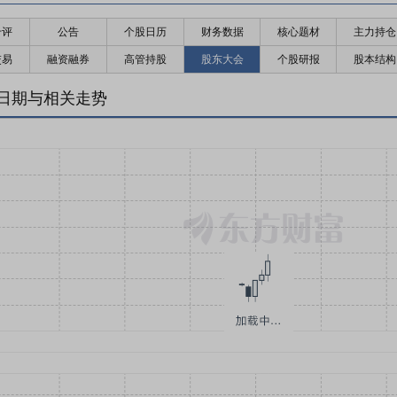
千评
公告
个股日历
财务数据
核心题材
主力持仓
交易
融资融券
高管持股
股东大会
个股研报
股本结构
日期与相关走势