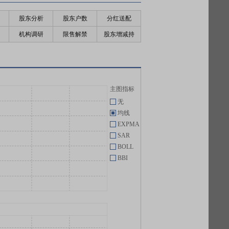
股东分析
股东户数
分红送配
机构调研
限售解禁
股东增减持
主图指标
无
均线
EXPMA
SAR
BOLL
BBI