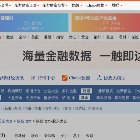
基金网
东方财富证券
东方财富期货
妙想
Choice数据
股吧
情
数据
全球
美股
港股
期货
外汇
黄金
银行
基金
理财
保险
全球财经快讯
行情中心
Choice数据
妙想大模型
交易
机构调研
期指持仓
公告大全
条件选股
财报
业绩报表
最新预告
分
大盘资金
个股资金
板块资金
沪 港 通
基金
基金净值
基金定投
基金
行
|
新股
|
基金
|
港股
|
美股
|
期货
|
外汇
|
黄金
|
自选股
|
自选基金
股东大会
>
陕鼓动力
>
陕鼓动力-股东大会
9)
最新价
-
涨跌
-
涨跌幅
-
换手
-
总手
-
金额
-