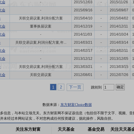
大会
-
2015/12/03
-
2015/11/26
大会
-
2015/09/16
-
2015/09/07
会
关联交易议案,利润分配方案
2015/04/10
-
2015/04/02
大会
董事换届议案
2014/12/19
-
2014/12/11
大会
-
2014/11/03
-
2014/10/24
会
关联交易议案,利润分配方案,年...
2014/03/21
-
2014/03/14
大会
-
2014/02/17
-
2014/02/11
大会
-
2013/12/12
-
2013/12/05
会
关联交易议案,利润分配方案
2013/03/21
-
2013/03/15
大会
关联交易议案
2012/08/01
-
2012/07/26
1
2
下一页
跳转到
数据来源：
东方财富Choice数据
多信息，与本站立场无关。东方财富网不保证该信息（包括但不限于文字、视频、音
并未经过本网站证实，不对您构成任何投资建议，据此操作，风险自担。
关注东方财富
天天基金
基金交易
关注天天基