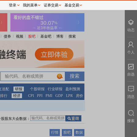
登录
我的菜单
证券交易
基金交易
动态
债券
视频
股吧
基金吧
博客
搜索
个人
自选
0
红送配
研报
个股研报
行业研报
盈利预测
排行
经济
CPI
PPI
PMI
GDP
LPR
房价
消息
个股股东大会数据：
搜索
行情
股吧
数据