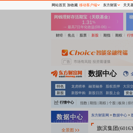
网站首页
加收藏
移动客户端
东方财富
天天
财经
焦点
股票
新股
期指
期权
行
数据中心
特色
龙虎榜单
融资融券
股权质押
大宗
新股
新股申购
新股日历
新股上会
资金
行情中心
指数
|
期指
|
期权
|
个股
|
板块
|
排
东方财富网
>
数据中心
>
旗滨集团(60163
全景图