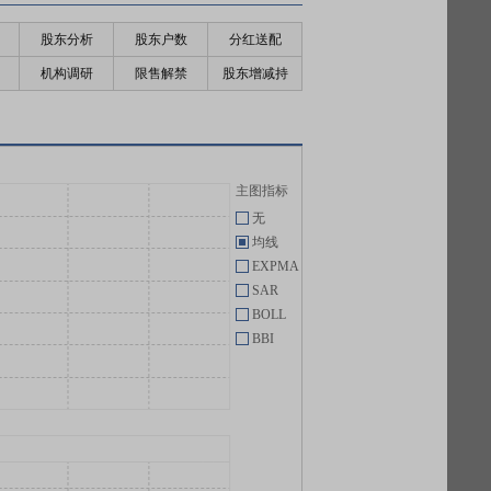
股东分析
股东户数
分红送配
机构调研
限售解禁
股东增减持
主图指标
无
均线
EXPMA
SAR
BOLL
BBI