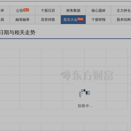
千评
公告
个股日历
财务数据
核心题材
主力持仓
交易
融资融券
高管持股
股东大会
个股研报
股本结构
日期与相关走势