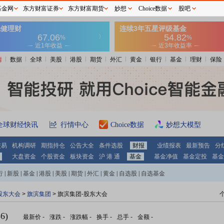
基金网
东方财富证券
东方财富期货
妙想
Choice数据
股吧
情
数据
全球
美股
港股
期货
外汇
黄金
银行
基金
理财
保险
全球财经快讯
行情中心
Choice数据
妙想大模型
交易
机构调研
期指持仓
公告大全
条件选股
财报
业绩报表
最新预告
分
大盘资金
个股资金
板块资金
沪 港 通
基金
基金净值
基金定投
基金
行
|
新股
|
基金
|
港股
|
美股
|
期货
|
外汇
|
黄金
|
自选股
|
自选基金
股东大会
>
旗滨集团
>
旗滨集团-股东大会
6)
最新价
-
涨跌
-
涨跌幅
-
换手
-
总手
-
金额
-