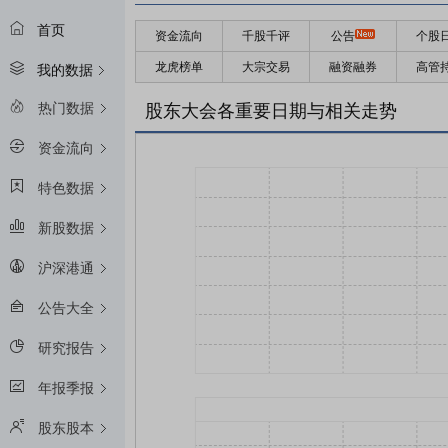
首页
资金流向
千股千评
公告
个股
龙虎榜单
大宗交易
融资融券
高管
我的数据
热门数据
股东大会各重要日期与相关走势
资金流向
特色数据
新股数据
沪深港通
公告大全
研究报告
年报季报
股东股本