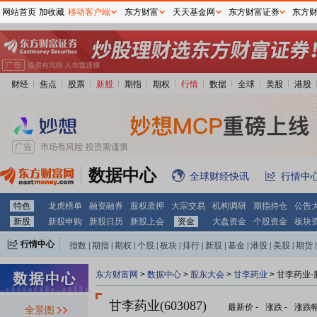
网站首页
加收藏
移动客户端
东方财富
天天基金网
东方财富证券
东方
财经
焦点
股票
新股
期指
期权
行情
数据
全球
美股
港股
数据中心
全球财经快讯
行情中
特色
龙虎榜单
融资融券
股权质押
大宗交易
机构调研
期指持仓
公告
新股
新股申购
新股日历
新股上会
资金
大盘资金
个股资金
板块
行情中心
指数
|
期指
|
期权
|
个股
|
板块
|
排行
|
新股
|
基金
|
港股
|
美股
|
期货
|
外汇
|
黄金
|
自选股
|
自选基金
东方财富网
>
数据中心
>
股东大会
>
甘李药业
>
甘李药业-
甘李药业(603087)
最新价
-
涨跌
-
涨跌
全景图