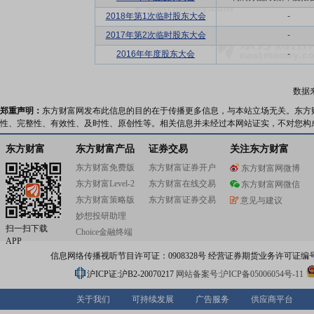
2018年第1次临时股东大会
-
2017年第2次临时股东大会
-
2016年年度股东大会
-
数据
郑重声明：
东方财富网发布此信息的目的在于传播更多信息，与本站立场无关。东方
性、完整性、有效性、及时性、原创性等。相关信息并未经过本网站证实，不对您构
东方财富
东方财富产品
证券交易
关注东方财富
东方财富免费版
东方财富证券开户
东方财富网微博
东方财富Level-2
东方财富在线交易
东方财富网微信
东方财富策略版
东方财富证券交易
意见与建议
妙想投研助理
扫一扫下载
Choice金融终端
APP
信息网络传播视听节目许可证：0908328号 经营证券期货业务许可证编号：91310
沪ICP证:沪B2-20070217
网站备案号:沪ICP备05006054号-11
关于我们
可持续发展
广告服务
供应商平台