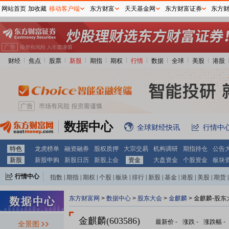
网站首页
加收藏
移动客户端
东方财富
天天基金网
东方财富证券
东方
财经
焦点
股票
新股
期指
期权
行情
数据
全球
美股
港股
数据中心
全球财经快讯
行情中
特色
龙虎榜单
融资融券
股权质押
大宗交易
机构调研
期指持仓
公告
新股
新股申购
新股日历
新股上会
资金
大盘资金
个股资金
板块
行情中心
指数
|
期指
|
期权
|
个股
|
板块
|
排行
|
新股
|
基金
|
港股
|
美股
|
期货
|
外汇
|
黄金
|
自选股
|
自选基金
东方财富网
>
数据中心
>
股东大会
>
金麒麟
>
金麒麟-股东
金麒麟(603586)
最新价
-
涨跌
-
涨跌幅
-
全景图