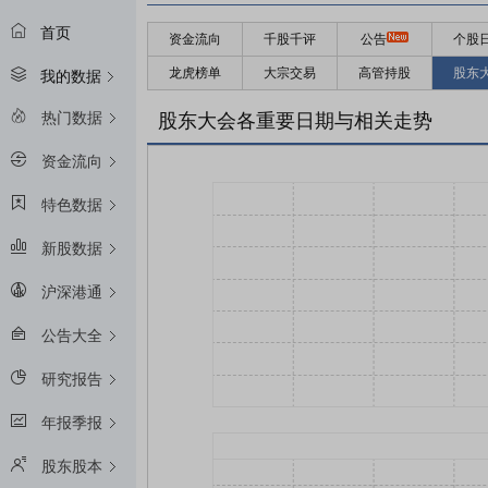
首页
资金流向
千股千评
公告
个股
龙虎榜单
大宗交易
高管持股
股东
我的数据
热门数据
股东大会各重要日期与相关走势
资金流向
特色数据
新股数据
沪深港通
公告大全
研究报告
年报季报
股东股本