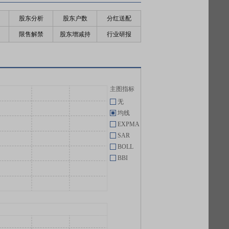
股东分析
股东户数
分红送配
限售解禁
股东增减持
行业研报
主图指标
无
均线
EXPMA
SAR
BOLL
BBI