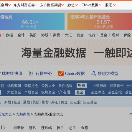
基金网
东方财富证券
东方财富期货
妙想
Choice数据
股吧
情
数据
全球
美股
港股
期货
外汇
黄金
银行
基金
理财
保险
全球财经快讯
行情中心
Choice数据
妙想大模型
交易
机构调研
期指持仓
公告大全
条件选股
财报
业绩报表
最新预告
分
大盘资金
个股资金
板块资金
沪 港 通
基金
基金净值
基金定投
基金
行
|
新股
|
基金
|
港股
|
美股
|
期货
|
外汇
|
黄金
|
自选股
|
自选基金
股东大会
>
志邦家居
>
志邦家居-股东大会
1)
最新价
-
涨跌
-
涨跌幅
-
换手
-
总手
-
金额
-