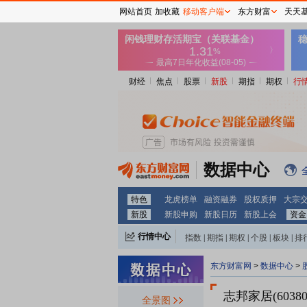
网站首页
加收藏
移动客户端
东方财富
天天
财经
焦点
股票
新股
期指
期权
行
数据中心
特色
龙虎榜单
融资融券
股权质押
大宗
新股
新股申购
新股日历
新股上会
资金
行情中心
指数
|
期指
|
期权
|
个股
|
板块
|
排
东方财富网
>
数据中心
>
志邦家居(60380
全景图