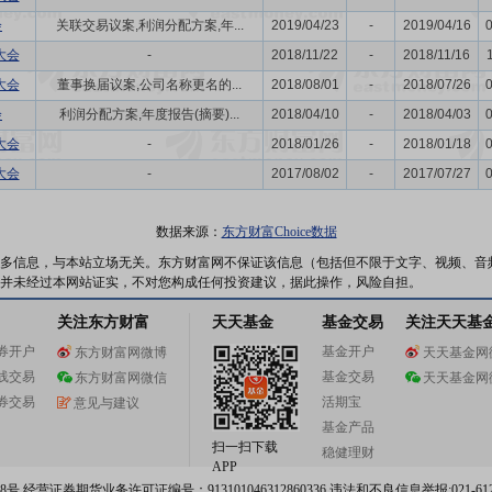
会
关联交易议案,利润分配方案,年...
2019/04/23
-
2019/04/16
大会
-
2018/11/22
-
2018/11/16
大会
董事换届议案,公司名称更名的...
2018/08/01
-
2018/07/26
会
利润分配方案,年度报告(摘要)...
2018/04/10
-
2018/04/03
大会
-
2018/01/26
-
2018/01/18
大会
-
2017/08/02
-
2017/07/27
数据来源：
东方财富Choice数据
多信息，与本站立场无关。东方财富网不保证该信息（包括但不限于文字、视频、音
并未经过本网站证实，不对您构成任何投资建议，据此操作，风险自担。
关注东方财富
天天基金
基金交易
关注天天基
券开户
基金开户
东方财富网微博
天天基金网
线交易
基金交易
东方财富网微信
天天基金网
券交易
活期宝
意见与建议
基金产品
扫一扫下载
稳健理财
APP
 经营证券期货业务许可证编号：913101046312860336 违法和不良信息举报:021-612