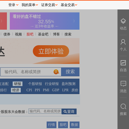
登录
我的菜单
证券交易
基金交易
动态
债券
视频
股吧
基金吧
博客
搜索
个人
自选
0
红送配
研报
个股研报
行业研报
盈利预测
排行
经济
CPI
PPI
PMI
GDP
LPR
房价
消息
个股股东大会数据：
搜索
行情
股吧
数据