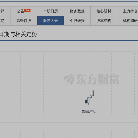
千评
公告
个股日历
财务数据
核心题材
主力持仓
交易
高管持股
股东大会
个股研报
股本结构
机构调研
日期与相关走势