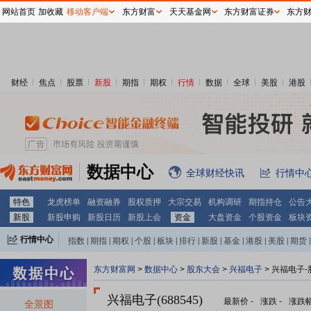
网站首页
加收藏
移动客户端
东方财富
天天基金网
东方财富证券
东方
财经
焦点
股票
新股
期指
期权
行情
数据
全球
美股
港股
数据中心
全球财经快讯
行情中
特色
龙虎榜单
融资融券
股权质押
大宗交易
机构调研
期指持仓
公告
新股
新股申购
新股日历
新股上会
资金
大盘资金
个股资金
板块
行情中心
指数
|
期指
|
期权
|
个股
|
板块
|
排行
|
新股
|
基金
|
港股
|
美股
|
期货
|
外汇
|
黄金
|
自选股
|
自选基金
东方财富网
>
数据中心
>
股东大会
>
兴福电子
>
兴福电子-
兴福电子(688545)
最新价
-
涨跌
-
涨跌
全景图