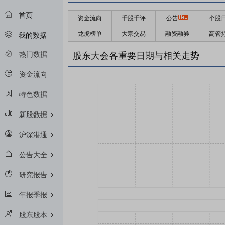
首页
资金流向
千股千评
公告
个股
龙虎榜单
大宗交易
融资融券
高管
我的数据
热门数据
股东大会各重要日期与相关走势
资金流向
特色数据
新股数据
沪深港通
公告大全
研究报告
年报季报
股东股本