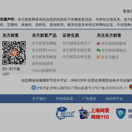
数据
郑重声明：
东方财富网发布此信息的目的在于传播更多信息，与本站立场无关。东方
性、完整性、有效性、及时性、原创性等。相关信息并未经过本网站证实，不对您构
东方财富
东方财富产品
证券交易
关注东方财富
东方财富免费版
东方财富证券开户
东方财富网微博
东方财富Level-2
东方财富在线交易
东方财富网微信
东方财富策略版
东方财富证券交易
意见与建议
妙想投研助理
扫一扫下载
Choice金融终端
APP
信息网络传播视听节目许可证：0908328号 经营证券期货业务许可证编号：91310
沪ICP证:沪B2-20070217
网站备案号:沪ICP备05006054号-11
关于我们
可持续发展
广告服务
供应商平台