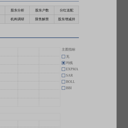
股东分析
股东户数
分红送配
机构调研
限售解禁
股东增减持
主图指标
无
均线
EXPMA
SAR
BOLL
BBI