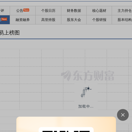
千评
公告
个股日历
财务数据
核心题材
主力持仓
易
融资融券
高管持股
股东大会
个股研报
股本结构
易上榜图