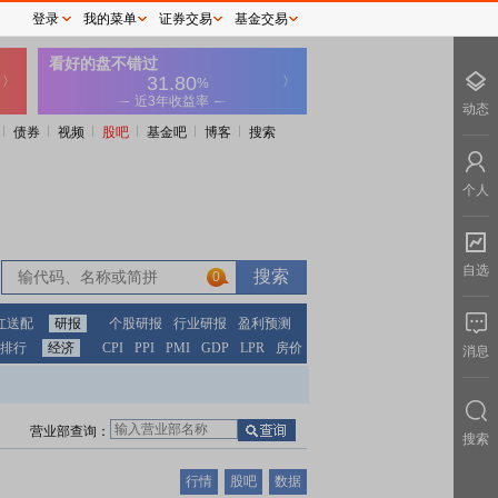
登录
我的菜单
证券交易
基金交易
动态
债券
视频
股吧
基金吧
博客
搜索
个人
自选
0
红送配
研报
个股研报
行业研报
盈利预测
排行
经济
CPI
PPI
PMI
GDP
LPR
房价
消息
营业部查询：
搜索
行情
股吧
数据