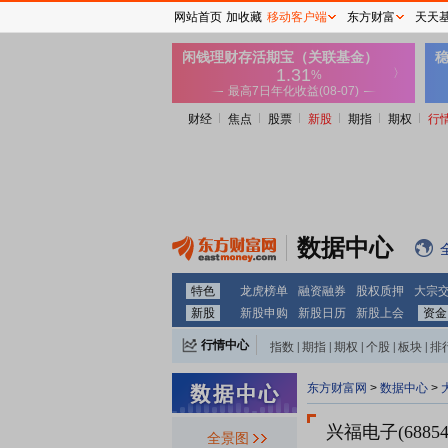
网站首页
加收藏
移动客户端
东方财富
天天
财经
焦点
股票
新股
期指
期权
行
数据中心
特色
龙虎榜单
融资融券
股权质押
大宗
新股
新股申购
新股日历
新股上会
资金
行情中心
指数
|
期指
|
期权
|
个股
|
板块
|
排
东方财富网
>
数据中心
>
兴福电子(68854
全景图