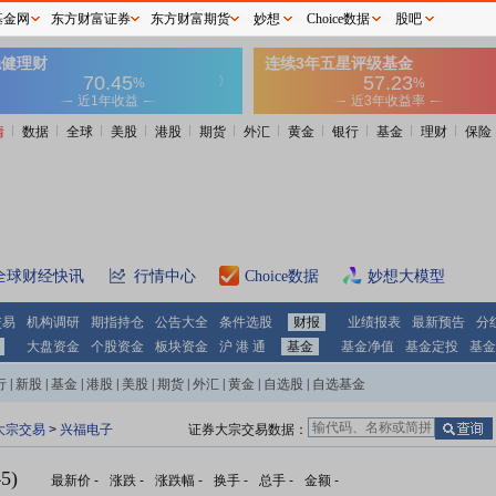
基金网
东方财富证券
东方财富期货
妙想
Choice数据
股吧
情
数据
全球
美股
港股
期货
外汇
黄金
银行
基金
理财
保险
全球财经快讯
行情中心
Choice数据
妙想大模型
交易
机构调研
期指持仓
公告大全
条件选股
财报
业绩报表
最新预告
分
大盘资金
个股资金
板块资金
沪 港 通
基金
基金净值
基金定投
基金
行
|
新股
|
基金
|
港股
|
美股
|
期货
|
外汇
|
黄金
|
自选股
|
自选基金
大宗交易
>
兴福电子
证券大宗交易数据：
5)
最新价
-
涨跌
-
涨跌幅
-
换手
-
总手
-
金额
-