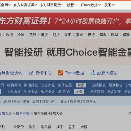
基金网
东方财富证券
东方财富期货
妙想
Choice数据
股吧
情
数据
全球
美股
港股
期货
外汇
黄金
银行
基金
理财
保险
全球财经快讯
行情中心
Choice数据
妙想大模型
交易
机构调研
期指持仓
公告大全
条件选股
财报
业绩报表
最新预告
分
大盘资金
个股资金
板块资金
沪 港 通
基金
基金净值
基金定投
基金
行
|
新股
|
基金
|
港股
|
美股
|
期货
|
外汇
|
黄金
|
自选股
|
自选基金
股东大会
>
盛合晶微
>
盛合晶微-股东大会
0)
最新价
-
涨跌
-
涨跌幅
-
换手
-
总手
-
金额
-