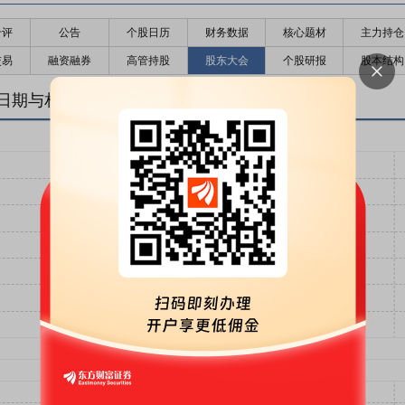
千评
公告
个股日历
财务数据
核心题材
主力持仓
交易
融资融券
高管持股
股东大会
个股研报
股本结构
日期与相关走势