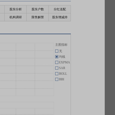
股东分析
股东户数
分红送配
机构调研
限售解禁
股东增减持
主图指标
无
均线
EXPMA
SAR
BOLL
BBI