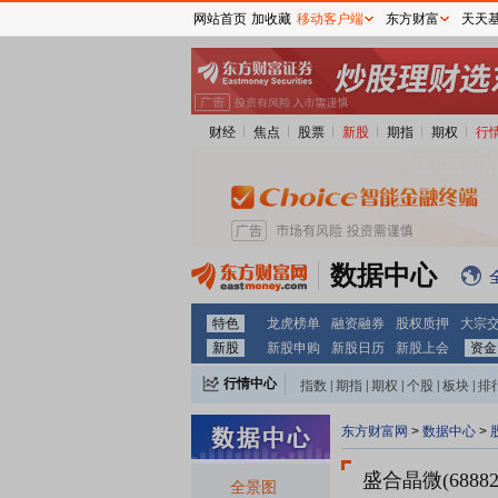
网站首页
加收藏
移动客户端
东方财富
天天
财经
焦点
股票
新股
期指
期权
行
数据中心
特色
龙虎榜单
融资融券
股权质押
大宗
新股
新股申购
新股日历
新股上会
资金
行情中心
指数
|
期指
|
期权
|
个股
|
板块
|
排
东方财富网
>
数据中心
>
盛合晶微(68882
全景图