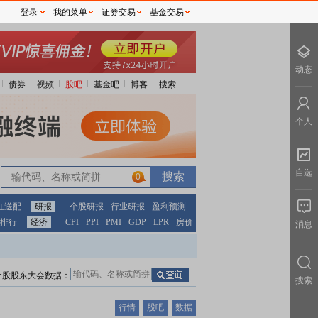
登录
我的菜单
证券交易
基金交易
动态
债券
视频
股吧
基金吧
博客
搜索
个人
自选
0
红送配
研报
个股研报
行业研报
盈利预测
排行
经济
CPI
PPI
PMI
GDP
LPR
房价
消息
个股股东大会数据：
搜索
行情
股吧
数据