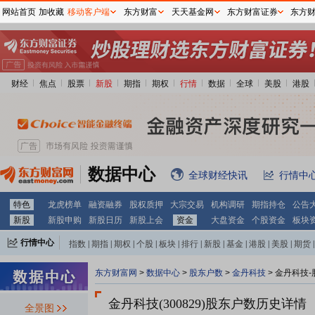
网站首页
加收藏
移动客户端
东方财富
天天基金网
东方财富证券
东方
财经
焦点
股票
新股
期指
期权
行情
数据
全球
美股
港股
数据中心
全球财经快讯
行情中
特色
龙虎榜单
融资融券
股权质押
大宗交易
机构调研
期指持仓
公告
新股
新股申购
新股日历
新股上会
资金
大盘资金
个股资金
板块
行情中心
指数
|
期指
|
期权
|
个股
|
板块
|
排行
|
新股
|
基金
|
港股
|
美股
|
期货
|
外汇
|
黄金
|
自选股
|
自选基金
东方财富网
>
数据中心
>
股东户数
>
金丹科技
>
金丹科技-
金丹科技(300829)
股东户数历史详情
全景图