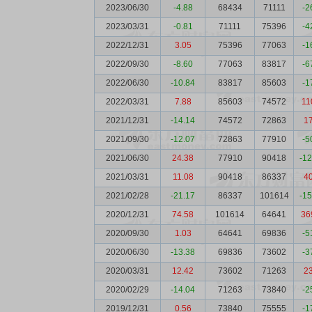
2023/06/30
-4.88
68434
71111
-2
2023/03/31
-0.81
71111
75396
-4
2022/12/31
3.05
75396
77063
-1
2022/09/30
-8.60
77063
83817
-6
2022/06/30
-10.84
83817
85603
-1
2022/03/31
7.88
85603
74572
11
2021/12/31
-14.14
74572
72863
1
2021/09/30
-12.07
72863
77910
-5
2021/06/30
24.38
77910
90418
-1
2021/03/31
11.08
90418
86337
4
2021/02/28
-21.17
86337
101614
-1
2020/12/31
74.58
101614
64641
36
2020/09/30
1.03
64641
69836
-5
2020/06/30
-13.38
69836
73602
-3
2020/03/31
12.42
73602
71263
2
2020/02/29
-14.04
71263
73840
-2
2019/12/31
0.56
73840
75555
-1