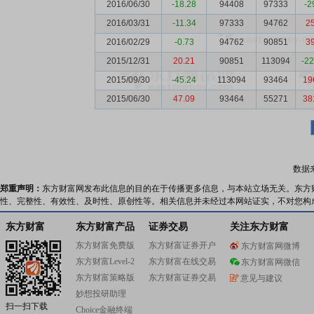
2016/06/30
-18.28
94408
97333
-2
2016/03/31
-11.34
97333
94762
2
2016/02/29
-0.73
94762
90851
3
2015/12/31
20.21
90851
113094
-2
2015/09/30
-45.24
113094
93464
19
2015/06/30
47.09
93464
55271
38
数据
郑重声明：
东方财富网发布此信息的目的在于传播更多信息，与本站立场无关。东方
性、完整性、有效性、及时性、原创性等。相关信息并未经过本网站证实，不对您构
东方财富
东方财富产品
证券交易
关注东方财富
东方财富免费版
东方财富证券开户
东方财富网微博
东方财富Level-2
东方财富在线交易
东方财富网微信
东方财富策略版
东方财富证券交易
意见与建议
妙想投研助理
扫一扫下载
Choice金融终端